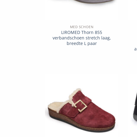
MED SCHOEN
LIROMED Thorn 855
verbandschoen stretch laag,
breedte L paar
a
Add to
wishlist