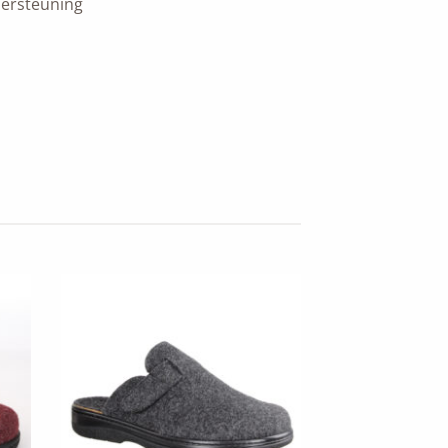
ersteuning
to
Add to
ist
wishlist