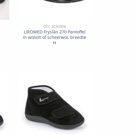
OTC SCHOEN
LIROMED Fryslân 270 Pantoffel
in wolvilt of scheerwol, breedte
H
to
Add to
ist
wishlist