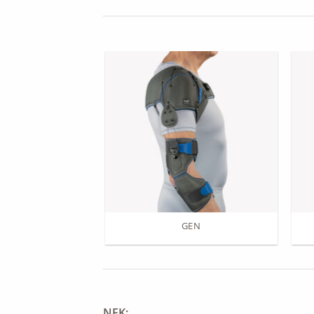
EHA
GEN
NEK: