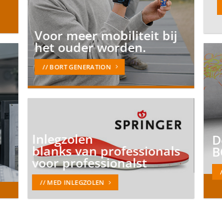
Voor meer mobiliteit bij
het ouder worden.
// BORT GENERATION
Inlegzolen
D
blanks van professionals
B
voor professionalst
// MED INLEGZOLEN