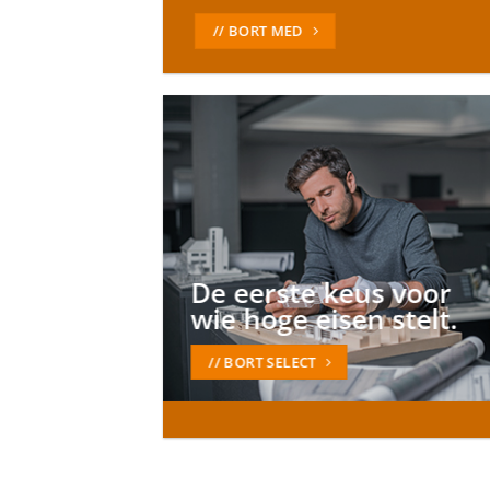
// BORT MED
De eerste keus voor
wie hoge eisen stelt.
// BORT SELECT