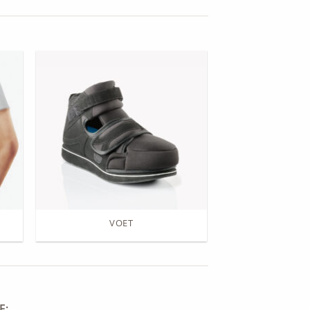
VOET
E: