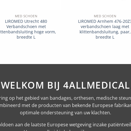
MED SCHOEN
MED SCHOEN
LIROMED Utrecht 480
LIROMED Arnhem 476-20Z
Verbandschoen met
verbandschoen laag met
ittenbandsluiting hoge vorm,
klittenbandsluitung, paar,
breedte L
breedte L
WELKOM BIJ 4ALLMEDICAL
ring op het gebied van bandages, orthesen, medische steun
combineerd met de producten van bekende Europese fabrika
optimale ondersteuning van uw klachten.
ldoen aan de laatste Europese wetgeving inzake patiëntveili