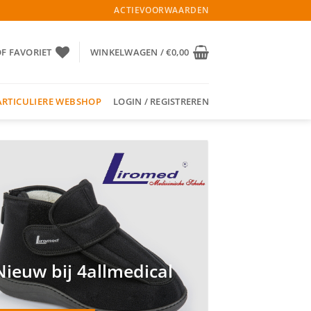
ACTIEVOORWAARDEN
OF FAVORIET
WINKELWAGEN /
€
0,00
ARTICULIERE WEBSHOP
LOGIN / REGISTREREN
Nieuw bij 4allmedical