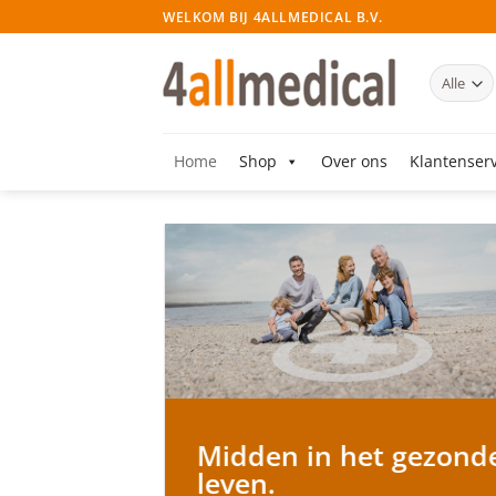
Ga
WELKOM BIJ 4ALLMEDICAL B.V.
naar
inhoud
Home
Shop
Over ons
Klantenserv
Midden in het gezond
leven.