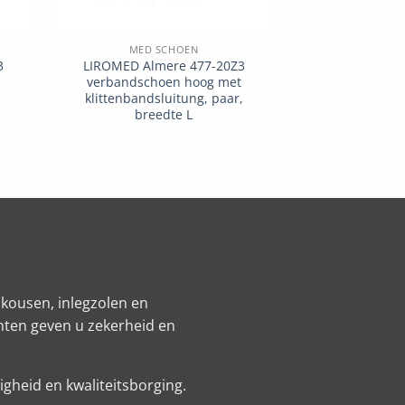
MED SCHOEN
3
LIROMED Almere 477-20Z3
verbandschoen hoog met
klittenbandsluitung, paar,
breedte L
kousen, inlegzolen en
nten geven u zekerheid en
gheid en kwaliteitsborging.