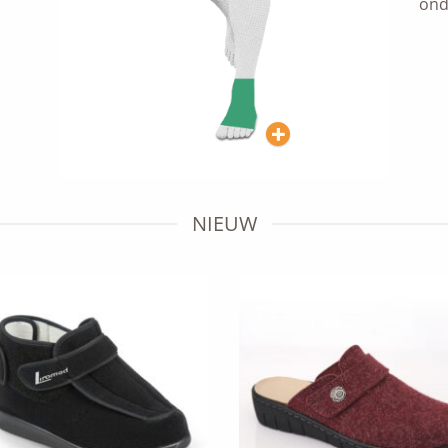
ond
NIEUW
Add to
Add 
wishlist
wishl