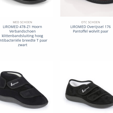
MED SCHOEN
OTC SCHOEN
LIROMED 478-Z1 Hoorn
LIROMED Overijssel 176
Verbandschoen
Pantoffel wolvilt paar
klittenbandsluiting hoog
ntibacteriële breedte T paar
zwart
Add to
Add 
wishlist
wishl