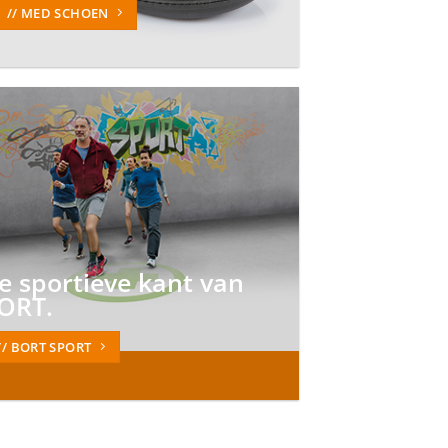
// MED SCHOEN
e sportieve kant van
ORT.
// BORT SPORT