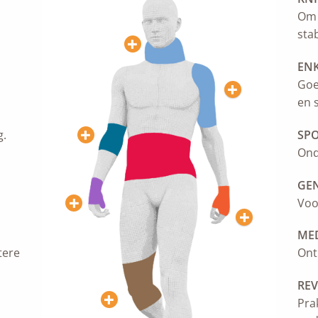
Om 
stab
ENK
Goe
en s
g.
SPO
Onde
GE
Voo
ME
tere
Ont
REV
Pra