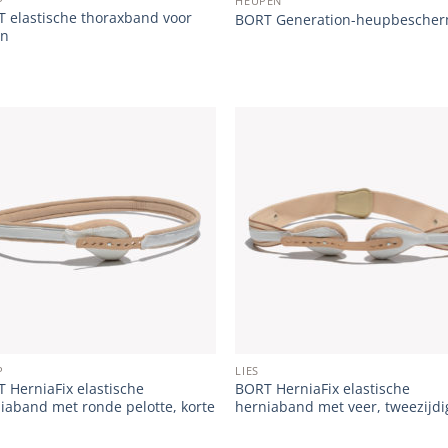
P
HEUPEN
 elastische thoraxband voor
BORT Generation-­heupbesche
en
Add to
Add
wishlist
wish
P
LIES
 HerniaFix elastische
BORT HerniaFix elastische
iaband met ronde pelotte, korte
herniaband met veer, tweezijdi