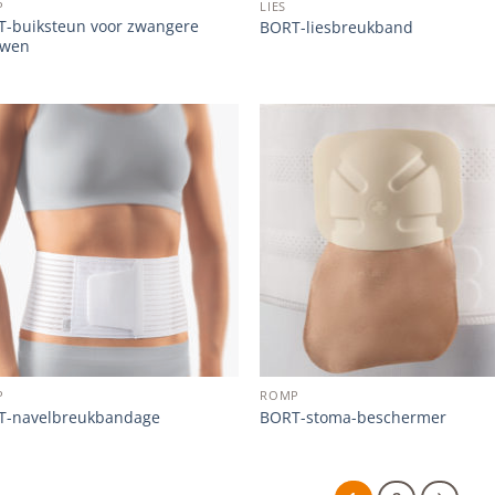
P
LIES
-buiksteun voor zwangere
BORT-liesbreukband
uwen
Add to
Add
wishlist
wish
P
ROMP
T-navelbreukbandage
BORT-stoma-beschermer