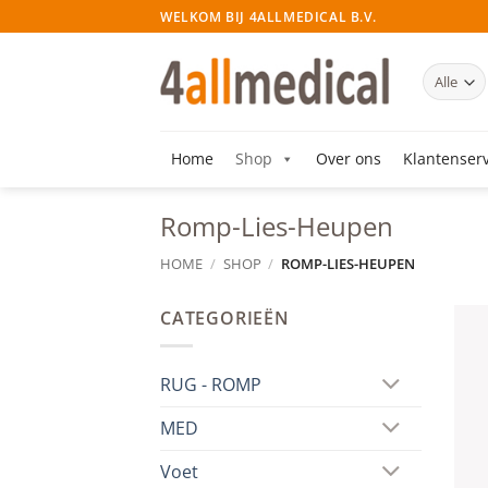
Ga
WELKOM BIJ 4ALLMEDICAL B.V.
naar
inhoud
Home
Shop
Over ons
Klantenserv
Romp-Lies-Heupen
HOME
/
SHOP
/
ROMP-LIES-HEUPEN
CATEGORIEËN
RUG - ROMP
MED
Voet