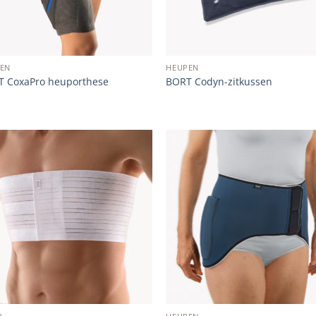
EN
HEUPEN
 CoxaPro heuporthese
BORT Codyn-zitkussen
Add to
Add
wishlist
wish