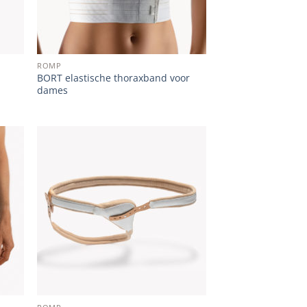
ROMP
BORT elastische thoraxband voor
dames
 to
Add to
list
wishlist