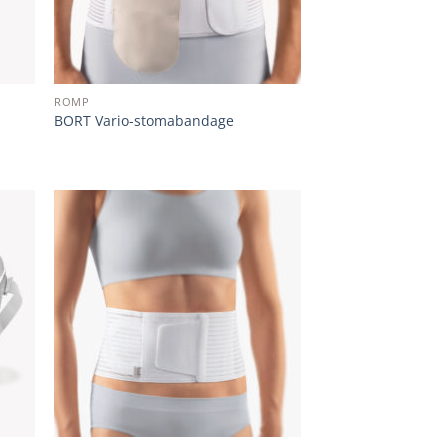
ROMP
BORT Vario-stomabandage
 to
Add to
list
wishlist