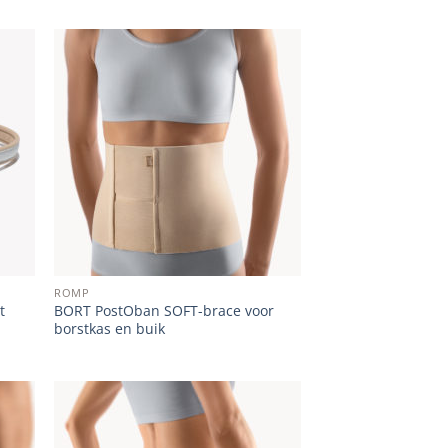
 to
Add to
list
wishlist
ROMP
t
BORT PostOban SOFT-brace voor
borstkas en buik
 to
Add to