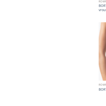
ROM
BORT
vro
ROM
BOR