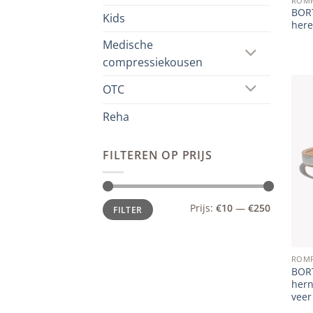
ROM
BORT
Kids
her
Medische
compressiekousen
OTC
Reha
FILTEREN OP PRIJS
Min.
Max.
Prijs:
€10
—
€250
FILTER
prijs
prijs
ROM
BORT
hern
veer