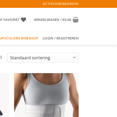
ACTIEVOORWAARDEN
OF FAVORIET
WINKELWAGEN /
€
0,00
ARTICULIERE WEBSHOP
LOGIN / REGISTREREN
d
 to
Add to
list
wishlist