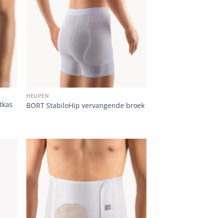
list
wishlist
HEUPEN
tkas
BORT StabiloHip vervangende broek
 to
Add to
list
wishlist