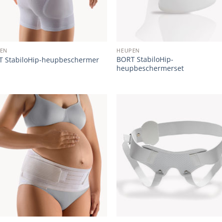
EN
HEUPEN
BORT StabiloHip-
 StabiloHip-heupbeschermer
heupbeschermerset
Add to
Add
wishlist
wish