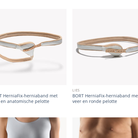
Add to
Add
wishlist
wish
LIES
 HerniaFix-herniaband met
BORT HerniaFix-herniaband me
 en anatomische pelotte
veer en ronde pelotte
Add to
Add