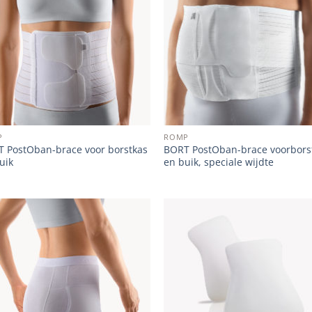
wishlist
wish
P
ROMP
 PostOban-brace voor borstkas
BORT PostOban-brace voorbors
uik
en buik, speciale wijdte
Add to
Add
wishlist
wish