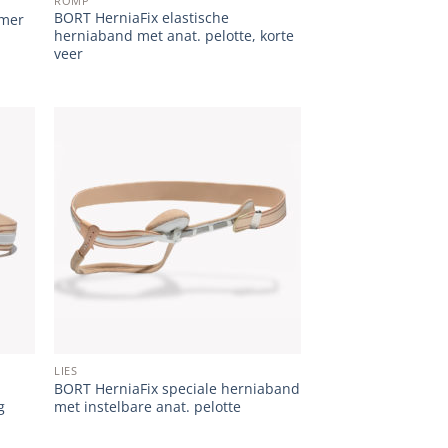
ROMP
BORT HerniaFix elastische
rmer
herniaband met anat. pelotte, korte
veer
 to
Add to
list
wishlist
LIES
BORT HerniaFix speciale herniaband
g
met instelbare anat. pelotte