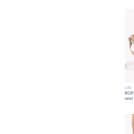
LIES
BORT
veer