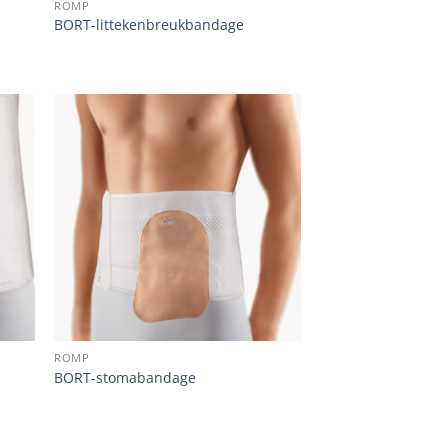
ROMP
BORT-littekenbreukbandage
 to
Add to
list
wishlist
ROMP
BORT-stomabandage