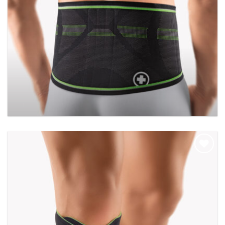
BORT StabiloBasic Sport-rugbandage met
pelotte
Add to
wishlist