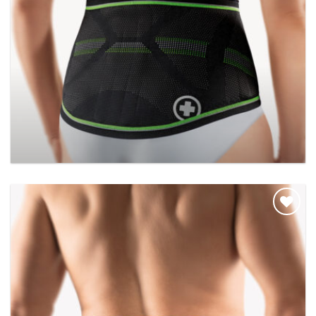
BORT StabiloBasic Lady Sport-rugbandage met
pelotte
Add to
wishlist