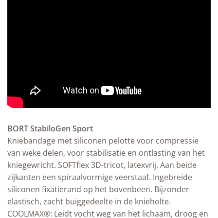
BORT StabiloGen Sport
Kniebandage met siliconen pelotte voor compressie
van weke delen, voor stabilisatie en ontlasting van het
kniegewricht. SOFTflex 3D-tricot, latexvrij. Aan beide
zijkanten een spiraalvormige veerstaaf. Ingebreide
siliconen fixatierand op het bovenbeen. Bijzonder
elastisch, zacht buiggedeelte in de knieholte.
COOLMAX®: Leidt vocht weg van het lichaam, droog en