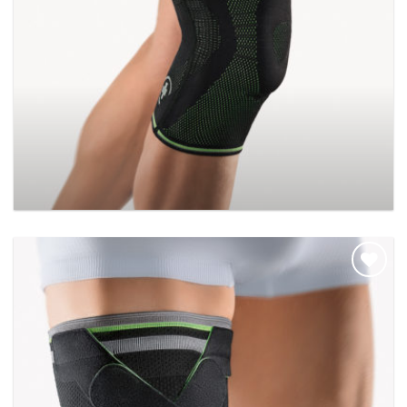
BORT StabiloGen Sport
Add to
wishlist