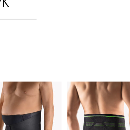
Add to
Add
wishlist
wishl