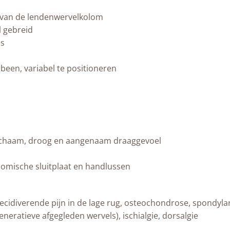
e van de lendenwervelkolom
l gebreid
es
igbeen, variabel te positioneren
lichaam, droog en aangenaam draaggevoel
nomische sluitplaat en handlussen
recidiverende pijn in de lage rug, osteochondrose, spondyl
neratieve afgegleden wervels), ischialgie, dorsalgie