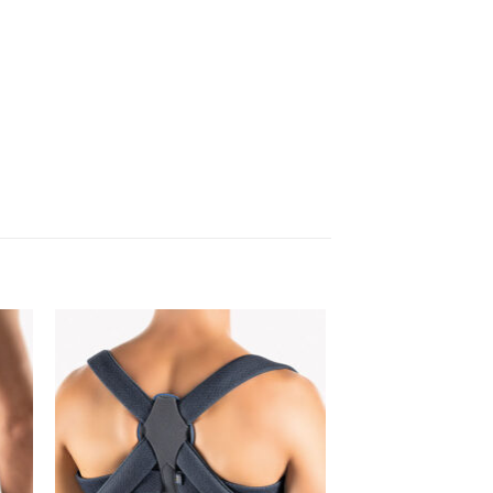
 to
Add to
ist
wishlist