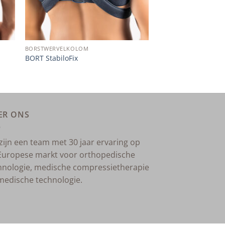
BORSTWERVELKOLOM
BORT StabiloFix
ER ONS
 zijn een team met 30 jaar ervaring op
Europese markt voor orthopedische
hnologie, medische compressietherapie
medische technologie.