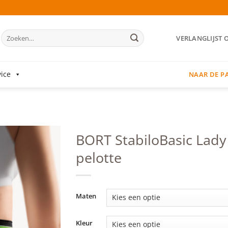
Zoeken
VERLANGLIJST 
naar:
ice
NAAR DE P
BORT StabiloBasic Lad
pelotte
Add to
wishlist
Maten
Kleur