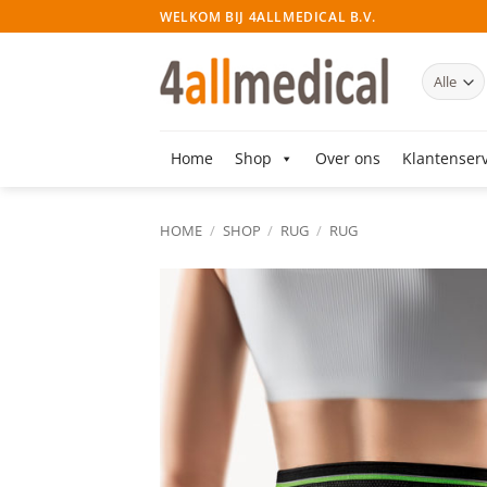
Ga
WELKOM BIJ 4ALLMEDICAL B.V.
naar
inhoud
Home
Shop
Over ons
Klantenserv
HOME
/
SHOP
/
RUG
/
RUG