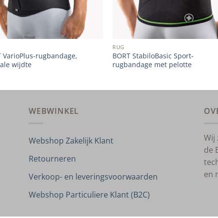
RUG
 VarioPlus-rugbandage,
BORT StabiloBasic Sport-
ale wijdte
rugbandage met pelotte
WEBWINKEL
OV
Wij
Webshop Zakelijk Klant
de 
Retourneren
tec
en 
Verkoop- en leveringsvoorwaarden
Webshop Particuliere Klant (B2C)