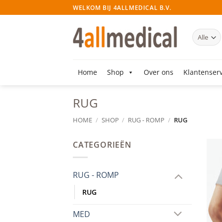
Ga
WELKOM BIJ 4ALLMEDICAL B.V.
naar
inhoud
Home
Shop
Over ons
Klantenserv
RUG
HOME
/
SHOP
/
RUG - ROMP
/
RUG
CATEGORIEËN
RUG - ROMP
RUG
MED