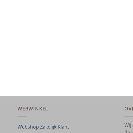
WEBWINKEL
OV
Wij
Webshop Zakelijk Klant
de 