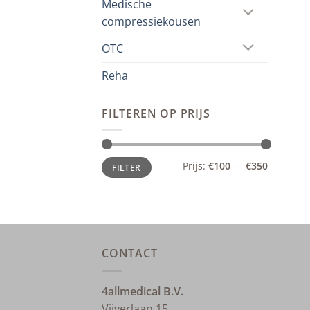
Medische
compressiekousen
OTC
Reha
FILTEREN OP PRIJS
Min.
Max.
Prijs:
€100
—
€350
FILTER
prijs
prijs
CONTACT
4allmedical B.V.
Vijverlaan 15