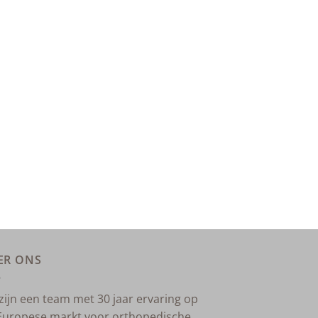
ER ONS
 zijn een team met 30 jaar ervaring op
Europese markt voor orthopedische