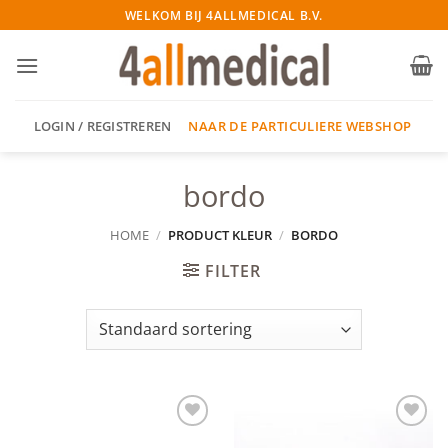
Ga
WELKOM BIJ 4ALLMEDICAL B.V.
naar
inhoud
NAAR DE PARTICULIERE WEBSHOP
LOGIN / REGISTREREN
bordo
HOME
/
PRODUCT KLEUR
/
BORDO
FILTER
Add to
Add to