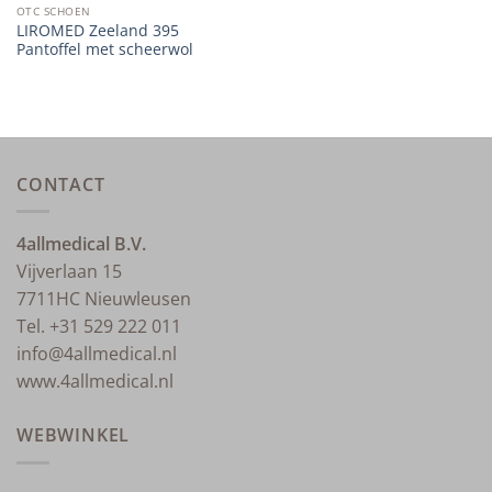
OTC SCHOEN
LIROMED Zeeland 395
Pantoffel met scheerwol
CONTACT
4allmedical B.V.
Vijverlaan 15
7711HC Nieuwleusen
Tel. +31 529 222 011
info@4allmedical.nl
www.4allmedical.nl
WEBWINKEL