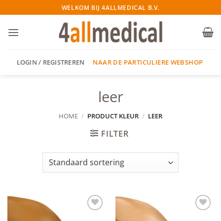
Ga
WELKOM BIJ 4ALLMEDICAL B.V.
naar
inhoud
NAAR DE PARTICULIERE WEBSHOP
LOGIN / REGISTREREN
leer
HOME
/
PRODUCT KLEUR
/
LEER
FILTER
Add to
Add to