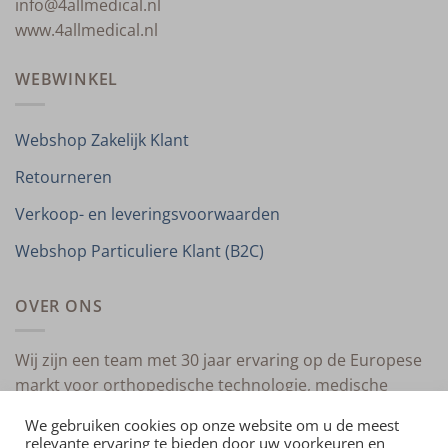
info@4allmedical.nl
www.4allmedical.nl
WEBWINKEL
Webshop Zakelijk Klant
Retourneren
Verkoop- en leveringsvoorwaarden
Webshop Particuliere Klant (B2C)
OVER ONS
Wij zijn een team met 30 jaar ervaring op de Europese
markt voor orthopedische technologie, medische
compressietherapie en medische technologie.
We gebruiken cookies op onze website om u de meest
relevante ervaring te bieden door uw voorkeuren en