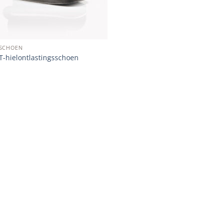
SCHOEN
-hielontlastingsschoen