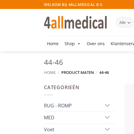
Ga
WELKOM BIJ 4ALLMEDICAL B.V.
naar
inhoud
Home
Shop
Over ons
Klantenserv
44-46
HOME
/
PRODUCT MATEN
/
44-46
CATEGORIEËN
RUG - ROMP
MED
Voet