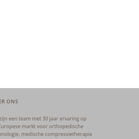
ER ONS
 zijn een team met 30 jaar ervaring op
Europese markt voor orthopedische
hnologie, medische compressietherapie