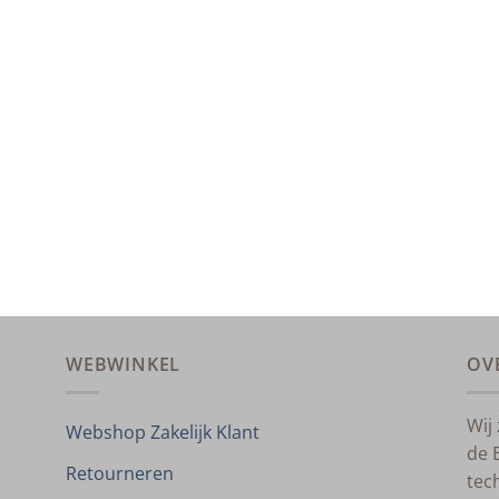
WEBWINKEL
OV
Wij
Webshop Zakelijk Klant
de 
Retourneren
tec