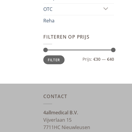
OTC
Reha
FILTEREN OP PRIJS
Min.
Max.
Prijs:
€30
—
€40
FILTER
prijs
prijs
CONTACT
4allmedical B.V.
Vijverlaan 15
7711HC Nieuwleusen