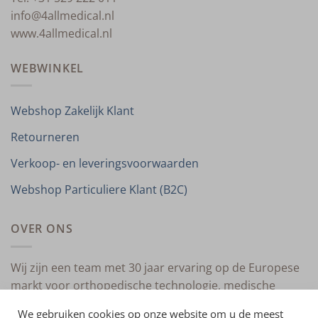
info@4allmedical.nl
www.4allmedical.nl
WEBWINKEL
Webshop Zakelijk Klant
Retourneren
Verkoop- en leveringsvoorwaarden
Webshop Particuliere Klant (B2C)
OVER ONS
Wij zijn een team met 30 jaar ervaring op de Europese
markt voor orthopedische technologie, medische
compressietherapie en medische technologie.
We gebruiken cookies op onze website om u de meest