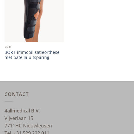
wishlist
KNIE
BORT-immobilisatieorthese
met patella-uitsparing
CONTACT
4allmedical B.V.
Vijverlaan 15
7711HC Nieuwleusen
Tel. +31 529 222 011