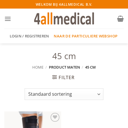
Ga
WELKOM BIJ 4ALLMEDICAL B.V.
naar
inhoud
NAAR DE PARTICULIERE WEBSHOP
LOGIN / REGISTREREN
45 cm
HOME
/
PRODUCT MATEN
/
45 CM
FILTER
Add to