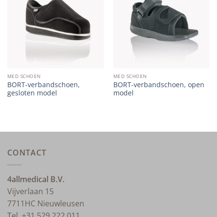
wishlist
wishlist
MED SCHOEN
MED SCHOEN
BORT-verbandschoen,
BORT-verbandschoen, open
gesloten model
model
CONTACT
4allmedical B.V.
Vijverlaan 15
7711HC Nieuwleusen
Tel. +31 529 222 011