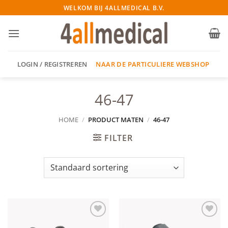
Ga
WELKOM BIJ 4ALLMEDICAL B.V.
naar
inhoud
NAAR DE PARTICULIERE WEBSHOP
LOGIN / REGISTREREN
46-47
HOME
/
PRODUCT MATEN
/
46-47
FILTER
Add to
Add to