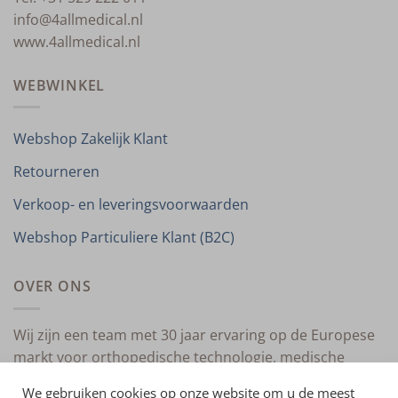
info@4allmedical.nl
www.4allmedical.nl
WEBWINKEL
Webshop Zakelijk Klant
Retourneren
Verkoop- en leveringsvoorwaarden
Webshop Particuliere Klant (B2C)
OVER ONS
Wij zijn een team met 30 jaar ervaring op de Europese
markt voor orthopedische technologie, medische
compressietherapie en medische technologie.
We gebruiken cookies op onze website om u de meest