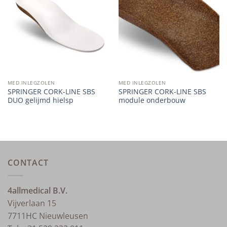
wishlist
wishlist
MED INLEGZOLEN
MED INLEGZOLEN
SPRINGER CORK-LINE SBS
SPRINGER CORK-LINE SBS
DUO gelijmd hielsp
module onderbouw
CONTACT
4allmedical B.V.
Vijverlaan 15
7711HC Nieuwleusen