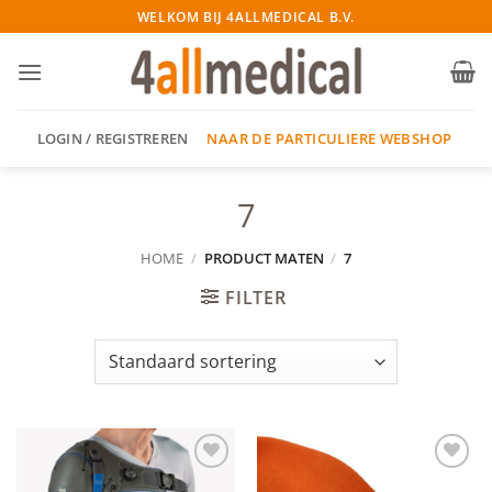
Ga
WELKOM BIJ 4ALLMEDICAL B.V.
naar
inhoud
NAAR DE PARTICULIERE WEBSHOP
LOGIN / REGISTREREN
7
HOME
/
PRODUCT MATEN
/
7
FILTER
Add to
Add to