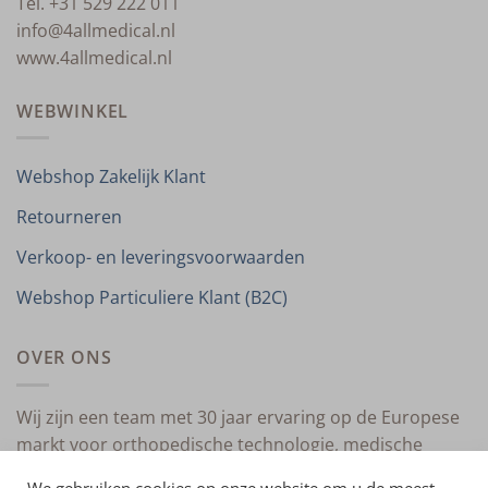
Tel. +31 529 222 011
info@4allmedical.nl
www.4allmedical.nl
WEBWINKEL
Webshop Zakelijk Klant
Retourneren
Verkoop- en leveringsvoorwaarden
Webshop Particuliere Klant (B2C)
OVER ONS
Wij zijn een team met 30 jaar ervaring op de Europese
markt voor orthopedische technologie, medische
compressietherapie en medische technologie.