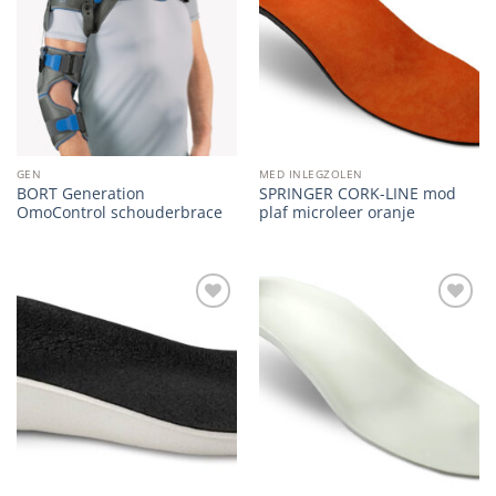
wishlist
wishlist
GEN
MED INLEGZOLEN
BORT Generation
SPRINGER CORK-LINE mod
OmoControl schouderbrace
plaf microleer oranje
Add to
Add to
wishlist
wishlist