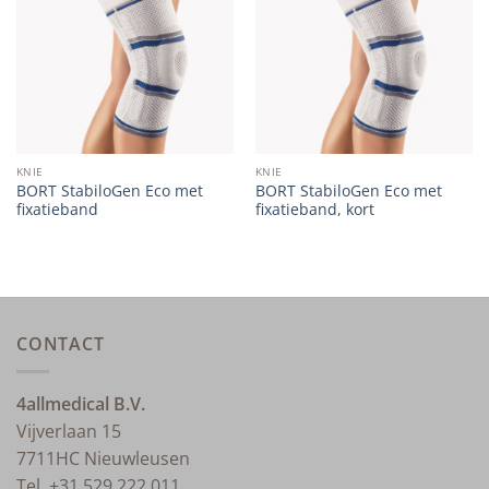
wishlist
wishlist
KNIE
KNIE
BORT StabiloGen Eco met
BORT StabiloGen Eco met
fixatieband
fixatieband, kort
CONTACT
4allmedical B.V.
Vijverlaan 15
7711HC Nieuwleusen
Tel. +31 529 222 011