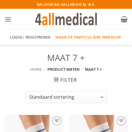
Ga
WELKOM BIJ 4ALLMEDICAL B.V.
naar
inhoud
NAAR DE PARTICULIERE WEBSHOP
LOGIN / REGISTREREN
MAAT 7 +
HOME
/
PRODUCT MATEN
/
MAAT 7 +
FILTER
Add to
Add to