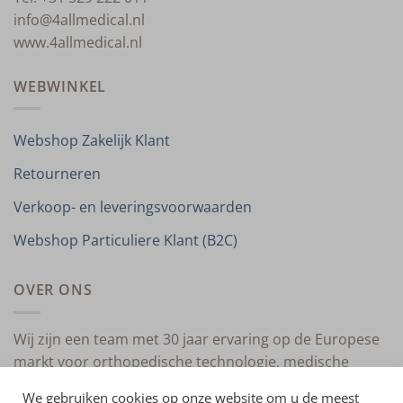
info@4allmedical.nl
www.4allmedical.nl
WEBWINKEL
Webshop Zakelijk Klant
Retourneren
Verkoop- en leveringsvoorwaarden
Webshop Particuliere Klant (B2C)
OVER ONS
Wij zijn een team met 30 jaar ervaring op de Europese
markt voor orthopedische technologie, medische
compressietherapie en medische technologie.
We gebruiken cookies op onze website om u de meest