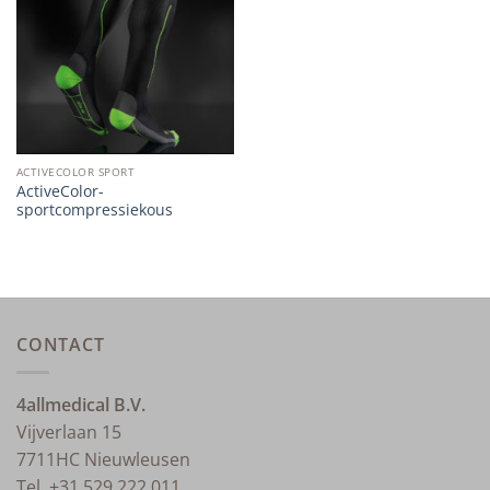
wishlist
ACTIVECOLOR SPORT
ActiveColor-
sportcompressiekous
CONTACT
4allmedical B.V.
Vijverlaan 15
7711HC Nieuwleusen
Tel. +31 529 222 011