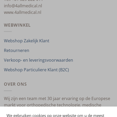
info@4allmedical.nl
www.4allmedical.nl
WEBWINKEL
Webshop Zakelijk Klant
Retourneren
Verkoop- en leveringsvoorwaarden
Webshop Particuliere Klant (B2C)
OVER ONS
Wij zijn een team met 30 jaar ervaring op de Europese
markt voor orthopedische technologie, medische
compressietherapie en medische technologie.
We gebruiken cookies op onze website om u de meest