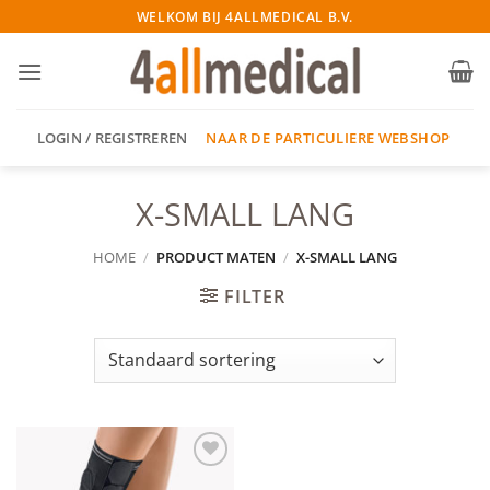
Ga
WELKOM BIJ 4ALLMEDICAL B.V.
naar
inhoud
NAAR DE PARTICULIERE WEBSHOP
LOGIN / REGISTREREN
X-SMALL LANG
HOME
/
PRODUCT MATEN
/
X-SMALL LANG
FILTER
Add to