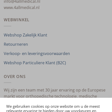
info@4allmedical.nl
www.4allmedical.nl
WEBWINKEL
Webshop Zakelijk Klant
Retourneren
Verkoop- en leveringsvoorwaarden
Webshop Particuliere Klant (B2C)
OVER ONS
Wij zijn een team met 30 jaar ervaring op de Europese
markt voor orthopedische technologie, medische
compressietherapie en medische technologie.
We gebruiken cookies op onze website om u de meest
relevante ervaring te bieden door uw voorkeuren en