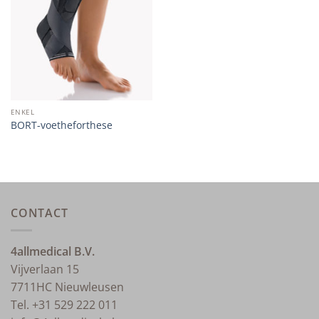
wishlist
ENKEL
BORT-voetheforthese
CONTACT
4allmedical B.V.
Vijverlaan 15
7711HC Nieuwleusen
Tel. +31 529 222 011