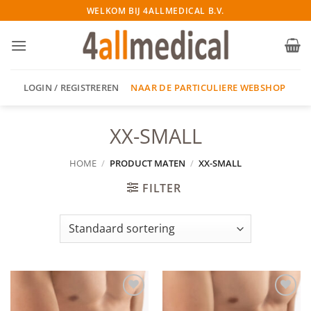
Ga
WELKOM BIJ 4ALLMEDICAL B.V.
naar
inhoud
NAAR DE PARTICULIERE WEBSHOP
LOGIN / REGISTREREN
XX-SMALL
HOME
/
PRODUCT MATEN
/
XX-SMALL
FILTER
Add to
Add to