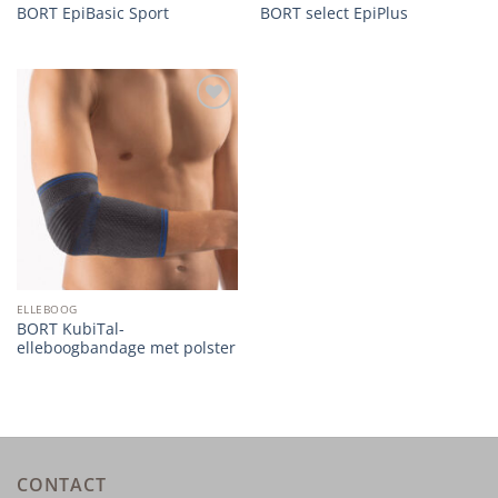
BORT EpiBasic Sport
BORT select EpiPlus
Add to
wishlist
ELLEBOOG
BORT KubiTal-
elleboogbandage met polster
CONTACT