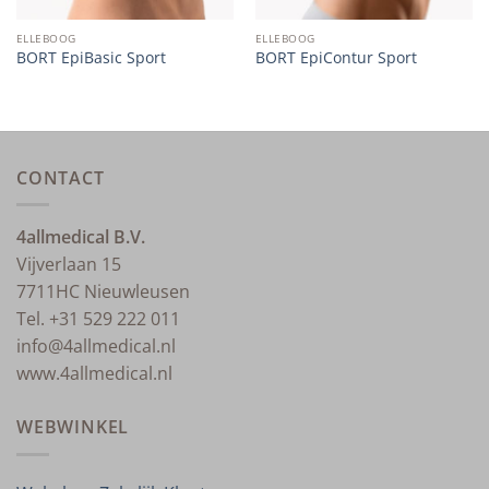
ELLEBOOG
ELLEBOOG
BORT EpiBasic Sport
BORT EpiContur Sport
CONTACT
4allmedical B.V.
Vijverlaan 15
7711HC Nieuwleusen
Tel. +31 529 222 011
info@4allmedical.nl
www.4allmedical.nl
WEBWINKEL