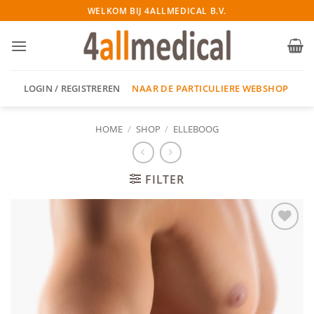
Ga
WELKOM BIJ 4ALLMEDICAL B.V.
naar
inhoud
NAAR DE PARTICULIERE WEBSHOP
LOGIN / REGISTREREN
HOME
/
SHOP
/
ELLEBOOG
FILTER
Add to
wishlist