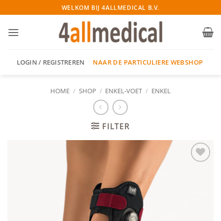
Ga
WELKOM BIJ 4ALLMEDICAL B.V.
naar
inhoud
NAAR DE PARTICULIERE WEBSHOP
LOGIN / REGISTREREN
HOME
/
SHOP
/
ENKEL-VOET
/
ENKEL
FILTER
Add to
wishlist