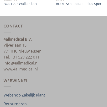
BORT Air Walker kort
BORT AchilloStabil Plus Sport
CONTACT
4allmedical B.V.
Vijverlaan 15
7711HC Nieuwleusen
Tel. +31 529 222 011
info@4allmedical.nl
www.4allmedical.nl
WEBWINKEL
Webshop Zakelijk Klant
Retourneren