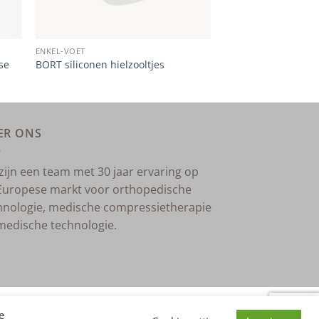
ENKEL-VOET
se
BORT siliconen hielzooltjes
ER ONS
 zijn een team met 30 jaar ervaring op
Europese markt voor orthopedische
hnologie, medische compressietherapie
medische technologie.
RDEN
IMPRESSUM
e