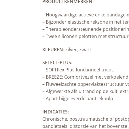
PRODUCTKENMERKEN:
– Hoogwaardige actieve enkelbandage met
– Bijzonder elastische rekzone in het t
– Therapieondersteunende positionering 
– Twee siliconen pelotten met structuu
KLEUREN:
zilver, zwart
SELECT-PLUS:
– SOFTflex Plus functioneel tricot:
– BREEZE: Comfortvezel met verkoelend 
– Fluweelzachte oppervlaktestructuur 
– Afgewerkte afsluitrand op de kuit, ext
– Apart bijgeleverde aantrekhulp
INDICATIES:
Chronische, posttraumatische of postope
bandletsels, distorsie van het bovenst