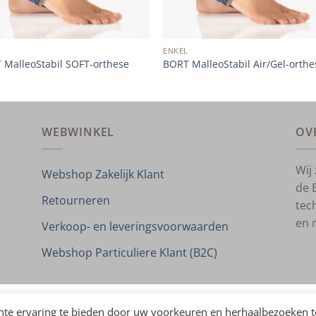
L
ENKEL
 MalleoStabil SOFT-orthese
BORT MalleoStabil Air/Gel-orthe
WEBWINKEL
OV
Wij
Webshop Zakelijk Klant
de 
Retourneren
tec
en 
Verkoop- en leveringsvoorwaarden
Webshop Particuliere Klant (B2C)
CONTACT
PRIVACYVERKLARING
VERKOOP- EN LEVERINGSVOORWAA
nte ervaring te bieden door uw voorkeuren en herhaalbezoeken t