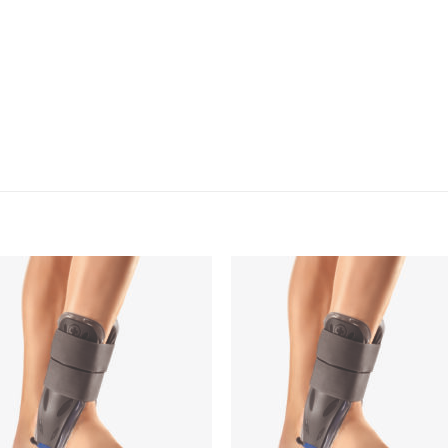
Add to
Add
wishlist
wishl