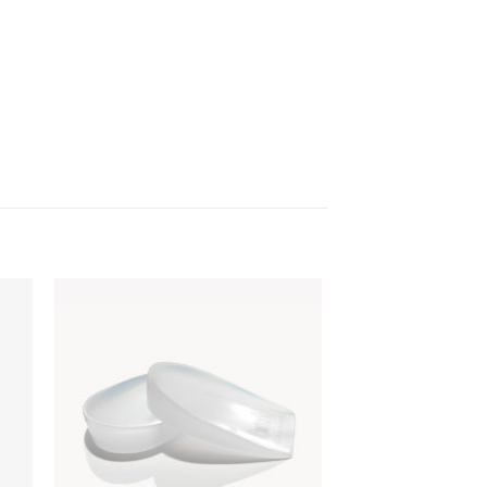
 to
Add to
ist
wishlist