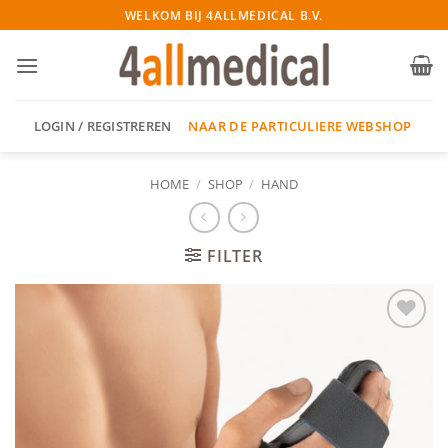
Ga
WELKOM BIJ 4ALLMEDICAL B.V.
naar
inhoud
NAAR DE PARTICULIERE WEBSHOP
LOGIN / REGISTREREN
HOME
/
SHOP
/
HAND
FILTER
Add to
wishlist