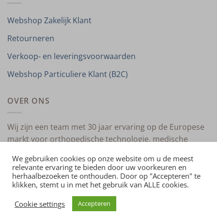
Webshop Zakelijk Klant
Retourneren
Verkoop- en leveringsvoorwaarden
Webshop Particuliere Klant (B2C)
OVER ONS
Wij zijn een team met 30 jaar ervaring op de Europese
markt voor orthopedische technologie, medische
compressietherapie en medische technologie.
We gebruiken cookies op onze website om u de meest
relevante ervaring te bieden door uw voorkeuren en
herhaalbezoeken te onthouden. Door op "Accepteren" te
klikken, stemt u in met het gebruik van ALLE cookies.
HOME
OVER ONS
CONTACT
PRIVACYVERKLARING
VERKOOP- EN LEVERINGSVOORWAARDEN
IMPRESSUM
Cookie settings
Accepteren
Copyright 2026 ©
4allmedical