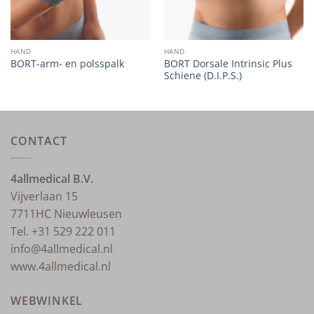
HAND
HAND
BORT Dorsale Intrinsic Plus
BORT-arm- en polsspalk
Schiene (D.I.P.S.)
CONTACT
4allmedical B.V.
Vijverlaan 15
7711HC Nieuwleusen
Tel. +31 529 222 011
info@4allmedical.nl
www.4allmedical.nl
WEBWINKEL