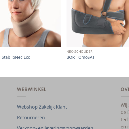
NEK-SCHOUDER
 StabiloNec Eco
BORT OmoSAT
WEBWINKEL
OV
Wij
Webshop Zakelijk Klant
de 
Retourneren
tec
en 
Verkoop- en leveringsvoorwaarden