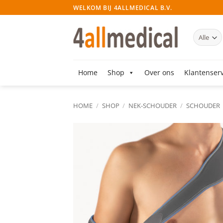
Ga
WELKOM BIJ 4ALLMEDICAL B.V.
naar
inhoud
Home
Shop
Over ons
Klantenserv
HOME
/
SHOP
/
NEK-SCHOUDER
/
SCHOUDER