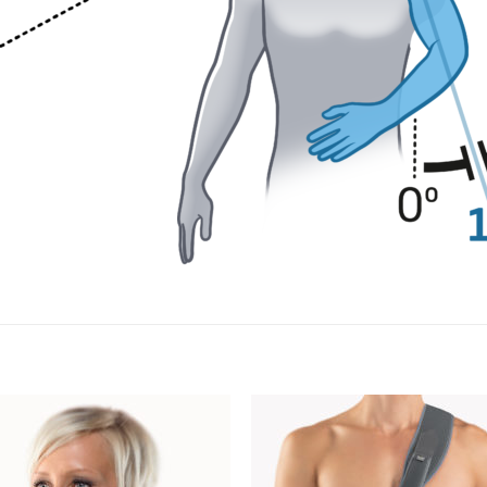
Add to
Add
wishlist
wishl