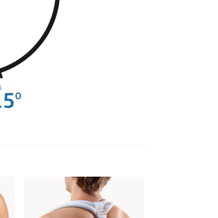
 to
Add to
ist
wishlist