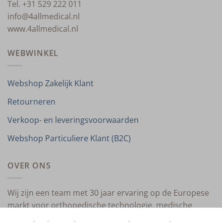
Tel. +31 529 222 011
info@4allmedical.nl
www.4allmedical.nl
WEBWINKEL
Webshop Zakelijk Klant
Retourneren
Verkoop- en leveringsvoorwaarden
Webshop Particuliere Klant (B2C)
OVER ONS
Wij zijn een team met 30 jaar ervaring op de Europese
markt voor orthopedische technologie, medische
compressietherapie en medische technologie.