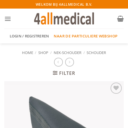
Ga
WELKOM BIJ 4ALLMEDICAL B.V.
naar
inhoud
NAAR DE PARTICULIERE WEBSHOP
LOGIN / REGISTREREN
HOME
/
SHOP
/
NEK-SCHOUDER
/
SCHOUDER
FILTER
Add to
wishlist