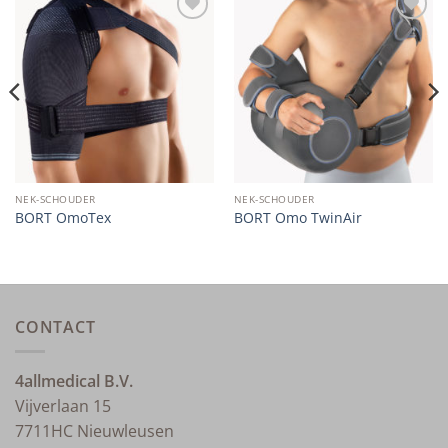
Add to
Add to
wishlist
wishlist
NEK-SCHOUDER
NEK-SCHOUDER
BORT OmoTex
BORT Omo TwinAir
CONTACT
4allmedical B.V.
Vijverlaan 15
7711HC Nieuwleusen