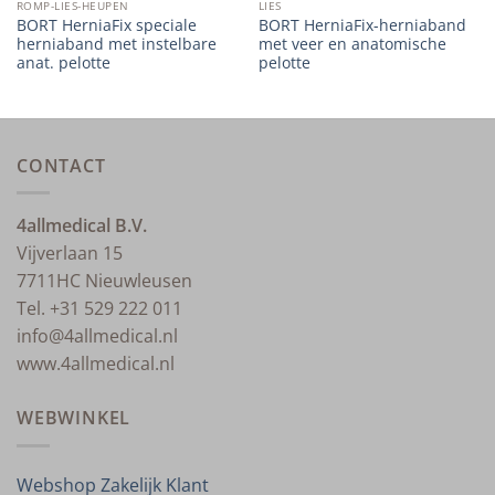
ROMP-LIES-HEUPEN
LIES
BORT HerniaFix speciale
BORT HerniaFix-herniaband
herniaband met instelbare
met veer en anatomische
anat. pelotte
pelotte
CONTACT
4allmedical B.V.
Vijverlaan 15
7711HC Nieuwleusen
Tel. +31 529 222 011
info@4allmedical.nl
www.4allmedical.nl
WEBWINKEL
Webshop Zakelijk Klant