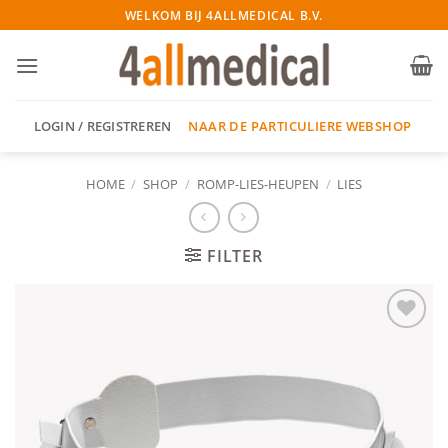
Ga
WELKOM BIJ 4ALLMEDICAL B.V.
naar
inhoud
NAAR DE PARTICULIERE WEBSHOP
LOGIN / REGISTREREN
HOME
/
SHOP
/
ROMP-LIES-HEUPEN
/
LIES
FILTER
Add to
wishlist