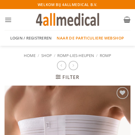
Ga
WELKOM BIJ 4ALLMEDICAL B.V.
naar
inhoud
NAAR DE PARTICULIERE WEBSHOP
LOGIN / REGISTREREN
HOME
/
SHOP
/
ROMP-LIES-HEUPEN
/
ROMP
FILTER
Add to
wishlist