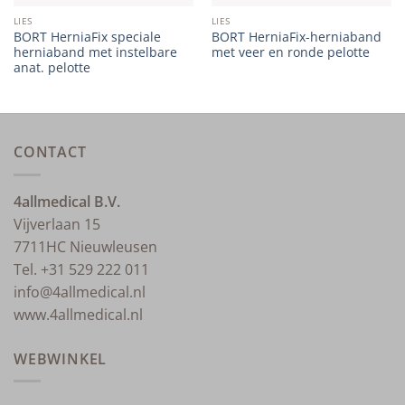
LIES
LIES
BORT HerniaFix speciale
BORT HerniaFix-herniaband
herniaband met instelbare
met veer en ronde pelotte
anat. pelotte
CONTACT
4allmedical B.V.
Vijverlaan 15
7711HC Nieuwleusen
Tel. +31 529 222 011
info@4allmedical.nl
www.4allmedical.nl
WEBWINKEL