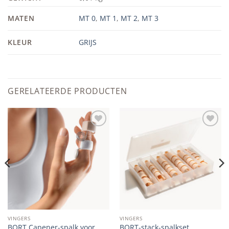
MATEN
MT 0
,
MT 1
,
MT 2
,
MT 3
KLEUR
GRIJS
GERELATEERDE PRODUCTEN
Add to
Add to
wishlist
wishlist
VINGERS
VINGERS
BORT Capener-spalk voor
BORT-stack-spalkset