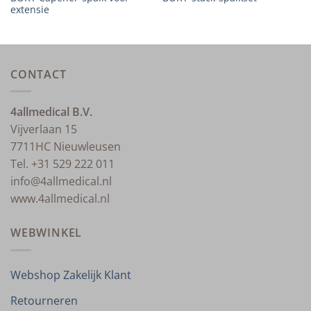
extensie
CONTACT
4allmedical B.V.
Vijverlaan 15
7711HC Nieuwleusen
Tel. +31 529 222 011
info@4allmedical.nl
www.4allmedical.nl
WEBWINKEL
Webshop Zakelijk Klant
Retourneren