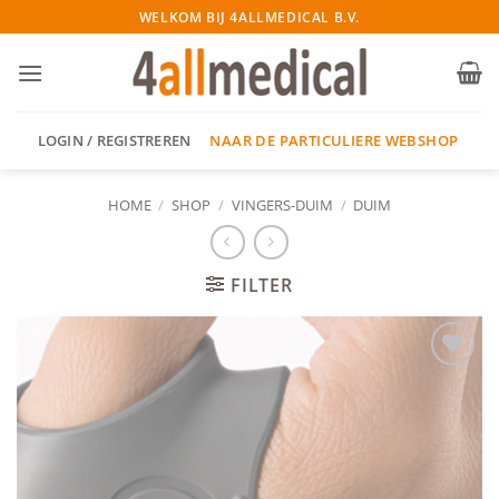
Ga
WELKOM BIJ 4ALLMEDICAL B.V.
naar
inhoud
NAAR DE PARTICULIERE WEBSHOP
LOGIN / REGISTREREN
HOME
/
SHOP
/
VINGERS-DUIM
/
DUIM
FILTER
Add to
wishlist