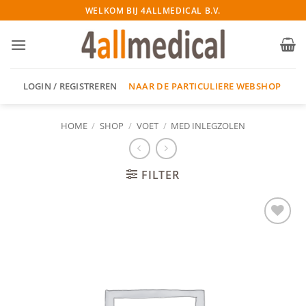
Ga
WELKOM BIJ 4ALLMEDICAL B.V.
naar
inhoud
NAAR DE PARTICULIERE WEBSHOP
LOGIN / REGISTREREN
HOME
/
SHOP
/
VOET
/
MED INLEGZOLEN
FILTER
Add to
wishlist