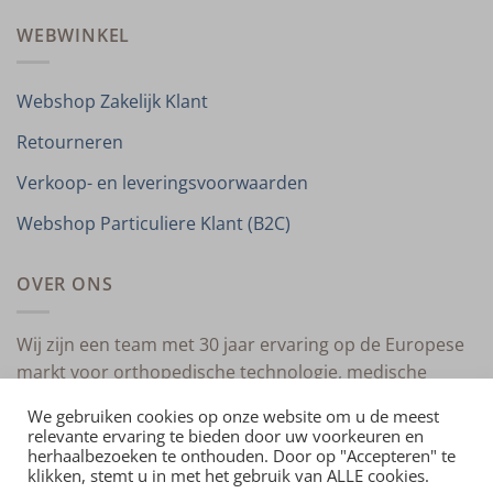
WEBWINKEL
Webshop Zakelijk Klant
Retourneren
Verkoop- en leveringsvoorwaarden
Webshop Particuliere Klant (B2C)
OVER ONS
Wij zijn een team met 30 jaar ervaring op de Europese
markt voor orthopedische technologie, medische
compressietherapie en medische technologie.
We gebruiken cookies op onze website om u de meest
relevante ervaring te bieden door uw voorkeuren en
herhaalbezoeken te onthouden. Door op "Accepteren" te
klikken, stemt u in met het gebruik van ALLE cookies.
HOME
OVER ONS
CONTACT
PRIVACYVERKLARING