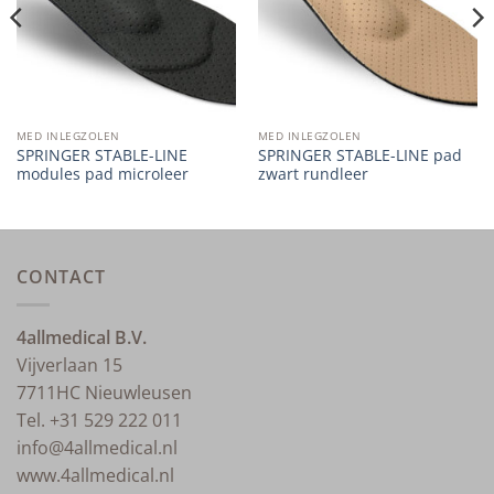
MED INLEGZOLEN
MED INLEGZOLEN
SPRINGER STABLE-LINE
SPRINGER STABLE-LINE pad
modules pad microleer
zwart rundleer
CONTACT
4allmedical B.V.
Vijverlaan 15
7711HC Nieuwleusen
Tel. +31 529 222 011
info@4allmedical.nl
www.4allmedical.nl