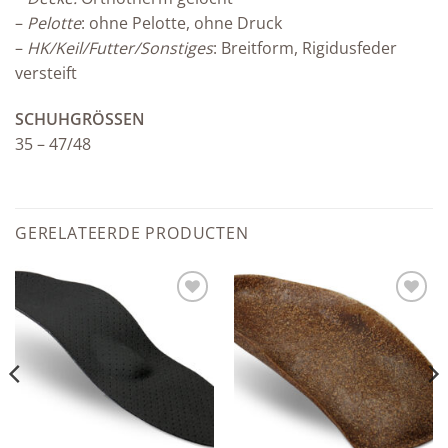
–
Pelotte
: ohne Pelotte, ohne Druck
–
HK/Keil/Futter/Sonstiges
: Breitform, Rigidusfeder
versteift
SCHUHGRÖSSEN
35 – 47/48
GERELATEERDE PRODUCTEN
Add to
Add to
wishlist
wishlist