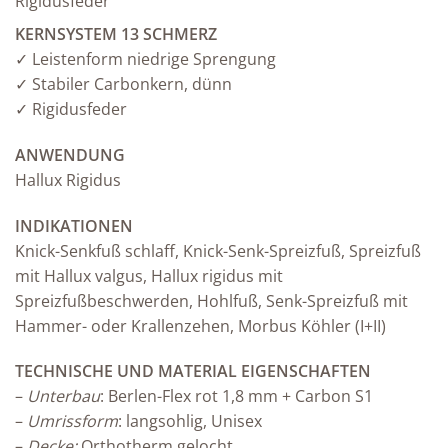
Rigidusfeder
KERNSYSTEM 13 SCHMERZ
✓ Leistenform niedrige Sprengung
✓ Stabiler Carbonkern, dünn
✓ Rigidusfeder
ANWENDUNG
Hallux Rigidus
INDIKATIONEN
Knick-Senkfuß schlaff, Knick-Senk-Spreizfuß, Spreizfuß
mit Hallux valgus, Hallux rigidus mit
Spreizfußbeschwerden, Hohlfuß, Senk-Spreizfuß mit
Hammer- oder Krallenzehen, Morbus Köhler (I+II)
TECHNISCHE UND MATERIAL EIGENSCHAFTEN
–
Unterbau
: Berlen-Flex rot 1,8 mm + Carbon S1
–
Umrissform
: langsohlig, Unisex
–
Decke:
Orthotherm gelocht