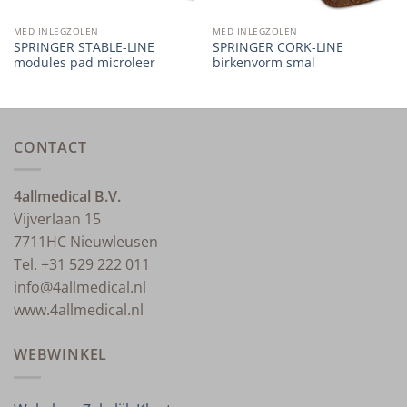
MED INLEGZOLEN
MED INLEGZOLEN
SPRINGER STABLE-LINE
SPRINGER CORK-LINE
modules pad microleer
birkenvorm smal
CONTACT
4allmedical B.V.
Vijverlaan 15
7711HC Nieuwleusen
Tel. +31 529 222 011
info@4allmedical.nl
www.4allmedical.nl
WEBWINKEL