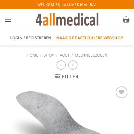
Ga
WELKOM BIJ 4ALLMEDICAL B.V.
naar
inhoud
NAAR DE PARTICULIERE WEBSHOP
LOGIN / REGISTREREN
HOME
/
SHOP
/
VOET
/
MED INLEGZOLEN
FILTER
Add to
wishlist