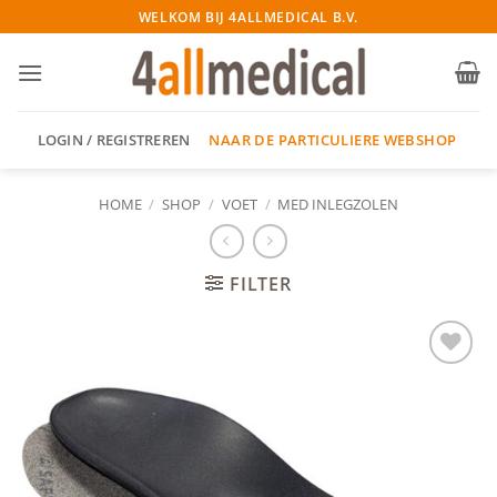
Ga
WELKOM BIJ 4ALLMEDICAL B.V.
naar
inhoud
NAAR DE PARTICULIERE WEBSHOP
LOGIN / REGISTREREN
HOME
/
SHOP
/
VOET
/
MED INLEGZOLEN
FILTER
Add to
wishlist