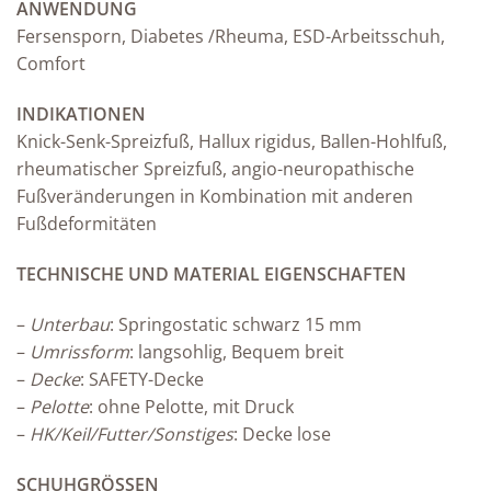
ANWENDUNG
Fersensporn, Diabetes /Rheuma, ESD-Arbeitsschuh,
Comfort
INDIKATIONEN
Knick-Senk-Spreizfuß, Hallux rigidus, Ballen-Hohlfuß,
rheumatischer Spreizfuß, angio-neuropathische
Fußveränderungen in Kombination mit anderen
Fußdeformitäten
TECHNISCHE UND MATERIAL EIGENSCHAFTEN
–
Unterbau
: Springostatic schwarz 15 mm
–
Umrissform
: langsohlig, Bequem breit
–
Decke
: SAFETY-Decke
–
Pelotte
: ohne Pelotte, mit Druck
–
HK/Keil/Futter/Sonstiges
: Decke lose
SCHUHGRÖSSEN