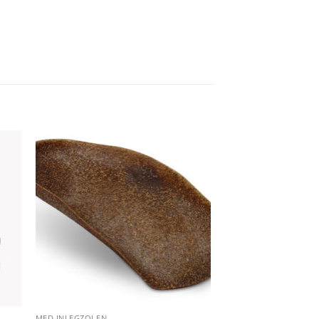
 to
Add to
ist
wishlist
MED INLEGZOLEN