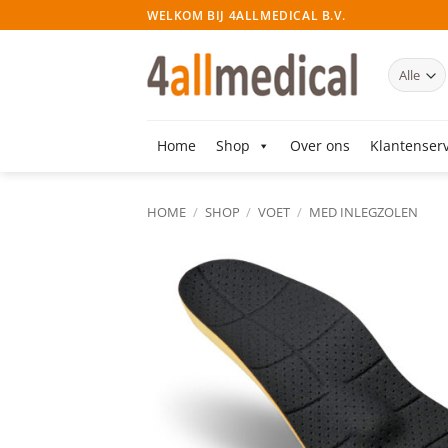
Ga
WELKOM BIJ 4ALLMEDICAL B.V.
naar
inhoud
Home
Shop
Over ons
Klantenserv
HOME
/
SHOP
/
VOET
/
MED INLEGZOLEN