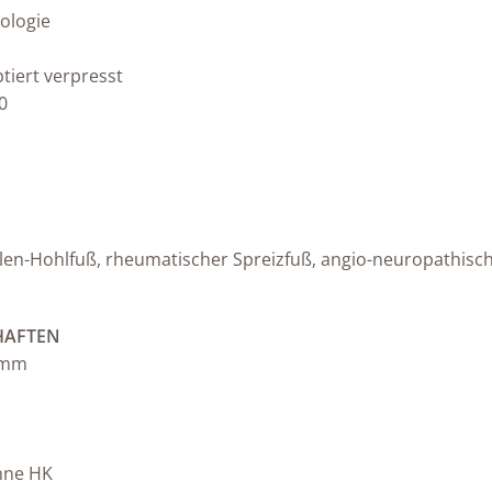
ologie
iert verpresst
0
Ballen-Hohlfuß, rheumatischer Spreizfuß, angio-neuropathi
HAFTEN
5 mm
ohne HK