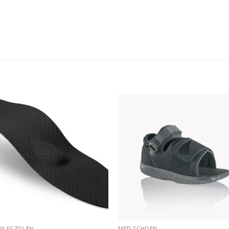
Add to
Add
wishlist
wishl
INLEGZOLEN
MED SCHOEN