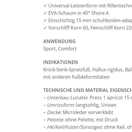
✓ Universal-Leistenform mit Rillentechn
✓ EVA-Schaum in 40° Shore A
✓ Einschichtig 15 mm schuhboden-adapt
✓ Vorschliff Korn 60, Feinschliff Korn 22
ANWENDUNG
Sport, Comfort
INDIKATIONEN
Knick-Senk-Spreizfuß, Hallux rigidus, 
mit anderen Fußdeformitäten
TECHNISCHE UND MATERIAL EIGENSC
–
Unterbau:
Lunatec Press 1 apricot 1
–
Umrissform
: langsohlig, Unisex
–
Decke
: Microleder vorverklebt
–
Pelotte
: ohne Pelotte, mit Druck
–
HK/Keil/Futter/Sonstiges
: ohne Keil, 