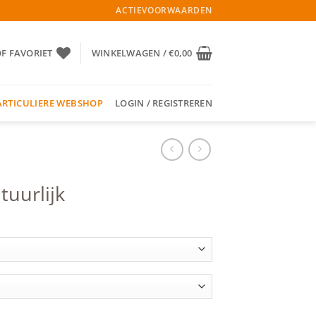
ACTIEVOORWAARDEN
OF FAVORIET
WINKELWAGEN /
€
0,00
ARTICULIERE WEBSHOP
LOGIN / REGISTREREN
uurlijk