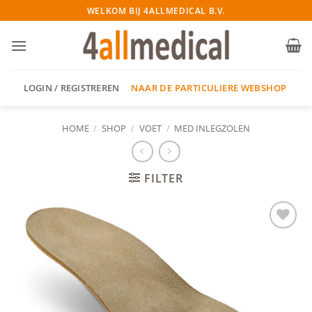
Ga
WELKOM BIJ 4ALLMEDICAL B.V.
naar
inhoud
NAAR DE PARTICULIERE WEBSHOP
LOGIN / REGISTREREN
HOME
/
SHOP
/
VOET
/
MED INLEGZOLEN
FILTER
Add to
wishlist