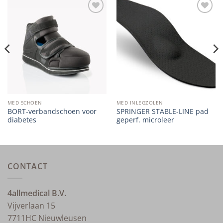
Add to
Add to
wishlist
wishlist
MED SCHOEN
MED INLEGZOLEN
BORT-verbandschoen voor
SPRINGER STABLE-LINE pad
diabetes
geperf. microleer
CONTACT
4allmedical B.V.
Vijverlaan 15
7711HC Nieuwleusen