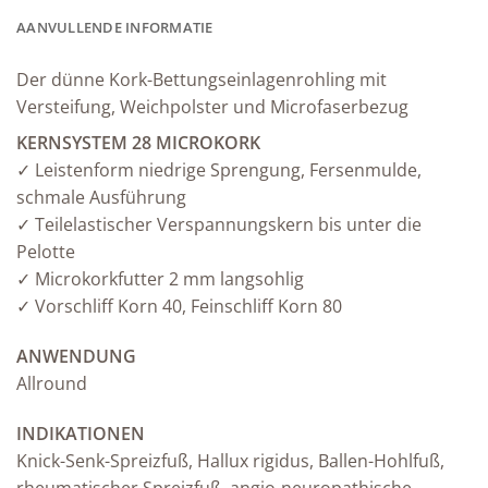
AANVULLENDE INFORMATIE
Der dünne Kork-Bettungseinlagenrohling mit
Versteifung, Weichpolster und Microfaserbezug
KERNSYSTEM 28 MICROKORK
✓ Leistenform niedrige Sprengung, Fersenmulde,
schmale Ausführung
✓ Teilelastischer Verspannungskern bis unter die
Pelotte
✓ Microkorkfutter 2 mm langsohlig
✓ Vorschliff Korn 40, Feinschliff Korn 80
ANWENDUNG
Allround
INDIKATIONEN
Knick-Senk-Spreizfuß, Hallux rigidus, Ballen-Hohlfuß,
rheumatischer Spreizfuß, angio-neuropathische