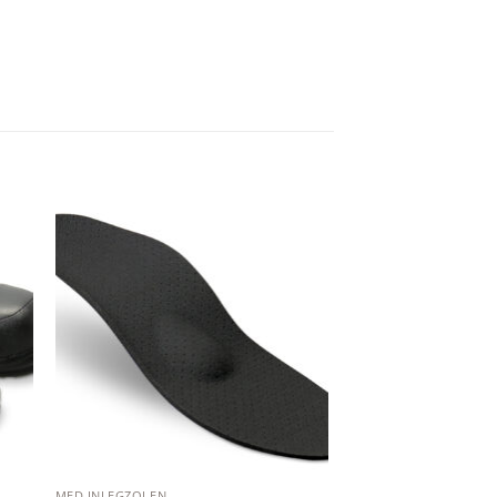
 to
Add to
ist
wishlist
MED INLEGZOLEN