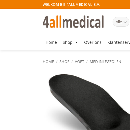
Ga
WELKOM BIJ 4ALLMEDICAL B.V.
naar
inhoud
Home
Shop
Over ons
Klantenserv
HOME
/
SHOP
/
VOET
/
MED INLEGZOLEN