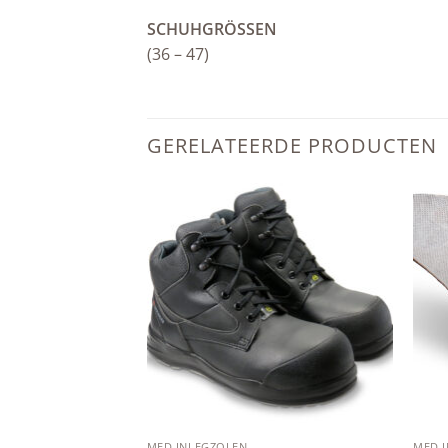
SCHUHGRÖSSEN
(36 – 47)
GERELATEERDE PRODUCTEN
Add to
Add to
wishlist
wishlist
MED INLEGZOLEN
MED 