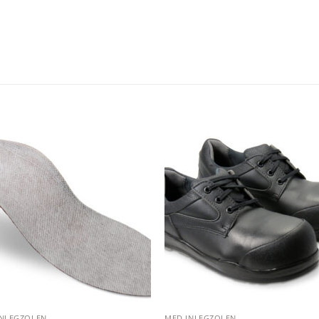
Add to
Add
wishlist
wishl
INLEGZOLEN
MED INLEGZOLEN