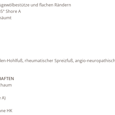
gsgewölbestütze und flachen Rändern
5° Shore A
chäumt
Ballen-Hohlfuß, rheumatischer Spreizfuß, angio-neuropathi
HAFTEN
Schaum
 A)
ohne HK