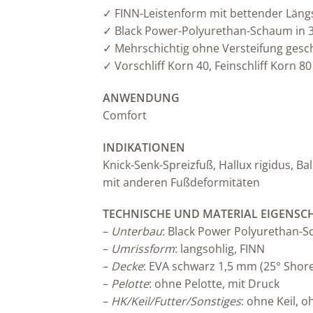
✓ FINN-Leistenform mit bettender Län
✓ Black Power-Polyurethan-Schaum in 3
✓ Mehrschichtig ohne Versteifung ges
✓ Vorschliff Korn 40, Feinschliff Korn 80
ANWENDUNG
Comfort
INDIKATIONEN
Knick-Senk-Spreizfuß, Hallux rigidus, 
mit anderen Fußdeformitäten
TECHNISCHE UND MATERIAL EIGENSC
–
Unterbau
: Black Power Polyurethan-
–
Umrissform
: langsohlig, FINN
–
Decke
: EVA schwarz 1,5 mm (25° Shore
–
Pelotte
: ohne Pelotte, mit Druck
–
HK/Keil/Futter/Sonstiges
: ohne Keil, 