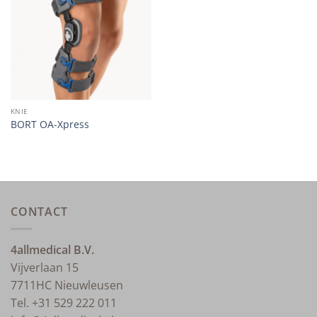
wishlist
KNIE
BORT OA-Xpress
CONTACT
4allmedical B.V.
Vijverlaan 15
7711HC Nieuwleusen
Tel. +31 529 222 011