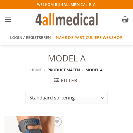
Ga
WELKOM BIJ 4ALLMEDICAL B.V.
naar
inhoud
NAAR DE PARTICULIERE WEBSHOP
LOGIN / REGISTREREN
MODEL A
HOME
/
PRODUCT MATEN
/
MODEL A
FILTER
Add to