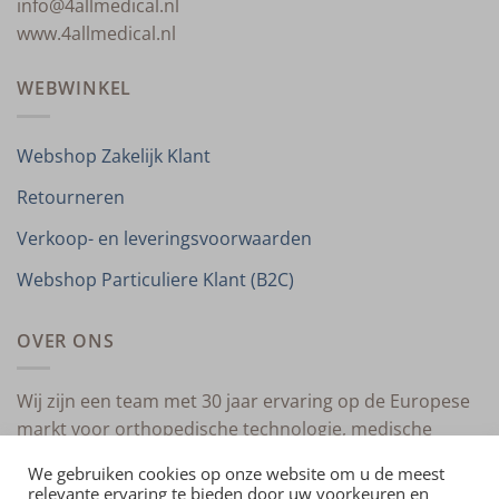
info@4allmedical.nl
www.4allmedical.nl
WEBWINKEL
Webshop Zakelijk Klant
Retourneren
Verkoop- en leveringsvoorwaarden
Webshop Particuliere Klant (B2C)
OVER ONS
Wij zijn een team met 30 jaar ervaring op de Europese
markt voor orthopedische technologie, medische
compressietherapie en medische technologie.
We gebruiken cookies op onze website om u de meest
relevante ervaring te bieden door uw voorkeuren en