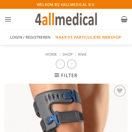
Ga
WELKOM BIJ 4ALLMEDICAL B.V.
naar
inhoud
NAAR DE PARTICULIERE WEBSHOP
LOGIN / REGISTREREN
HOME
/
SHOP
/
KNIE
FILTER
Add to
wishlist