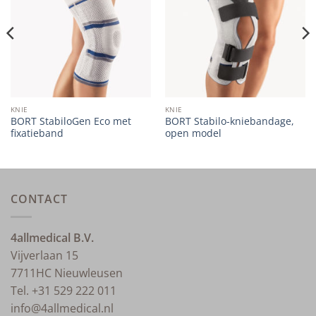
wishlist
wishlist
KNIE
KNIE
BORT StabiloGen Eco met
BORT Stabilo-kniebandage,
fixatieband
open model
CONTACT
4allmedical B.V.
Vijverlaan 15
7711HC Nieuwleusen
Tel. +31 529 222 011
info@4allmedical.nl