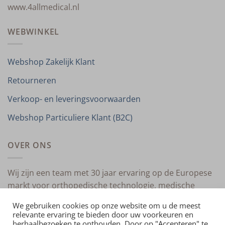
www.4allmedical.nl
WEBWINKEL
Webshop Zakelijk Klant
Retourneren
Verkoop- en leveringsvoorwaarden
Webshop Particuliere Klant (B2C)
OVER ONS
Wij zijn een team met 30 jaar ervaring op de Europese
markt voor orthopedische technologie, medische
compressietherapie en medische technologie.
We gebruiken cookies op onze website om u de meest
relevante ervaring te bieden door uw voorkeuren en
herhaalbezoeken te onthouden. Door op "Accepteren" te