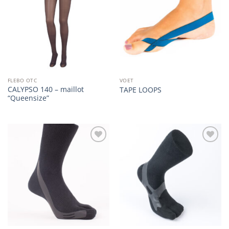
wishlist
wishlist
FLEBO OTC
VOET
CALYPSO 140 – maillot
TAPE LOOPS
“Queensize”
Add to
Add to
wishlist
wishlist