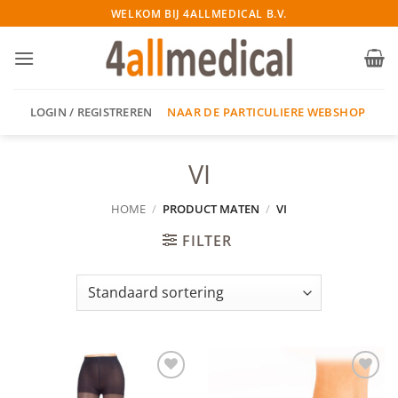
Ga
WELKOM BIJ 4ALLMEDICAL B.V.
naar
inhoud
NAAR DE PARTICULIERE WEBSHOP
LOGIN / REGISTREREN
VI
HOME
/
PRODUCT MATEN
/
VI
FILTER
Add to
Add to