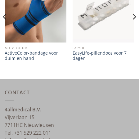
wishlist
wishlist
ACTIVECOLOR
EASYLIFE
ActiveColor-bandage voor
EasyLife-pillendoos voor 7
duim en hand
dagen
CONTACT
4allmedical B.V.
Vijverlaan 15
7711HC Nieuwleusen
Tel. +31 529 222 011