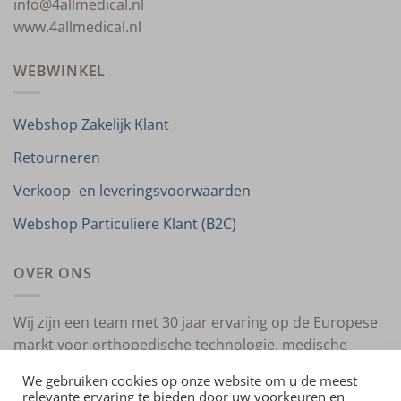
info@4allmedical.nl
www.4allmedical.nl
WEBWINKEL
Webshop Zakelijk Klant
Retourneren
Verkoop- en leveringsvoorwaarden
Webshop Particuliere Klant (B2C)
OVER ONS
Wij zijn een team met 30 jaar ervaring op de Europese
markt voor orthopedische technologie, medische
compressietherapie en medische technologie.
We gebruiken cookies op onze website om u de meest
relevante ervaring te bieden door uw voorkeuren en