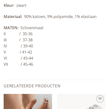
Kleur:
zwart
Materiaal:
90% katoen, 9% polyamide, 1% elastaan
MATEN:
Schoenmaat
II / 35-36
III / 37-38
IV / 39-40
V / 41-42
VI / 43-44
VII / 45-46
GERELATEERDE PRODUCTEN
Add to
Add to