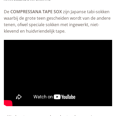
De
COMPRESSANA TAPE SOX
zijn Japanse tabi-sokken
waarbij de grote teen gescheiden wordt van de andere
tenen, ofwel speciale sokken met ingewerkt, niet-
klevend en huidvriendelijk tape.