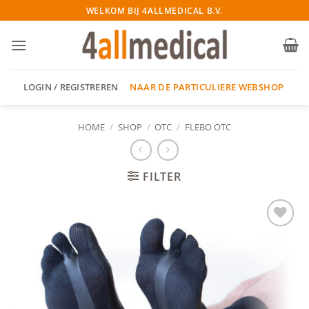
Ga
WELKOM BIJ 4ALLMEDICAL B.V.
naar
inhoud
NAAR DE PARTICULIERE WEBSHOP
LOGIN / REGISTREREN
HOME
/
SHOP
/
OTC
/
FLEBO OTC
FILTER
Add to
wishlist