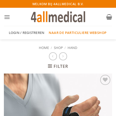
Ga
WELKOM BIJ 4ALLMEDICAL B.V.
naar
inhoud
NAAR DE PARTICULIERE WEBSHOP
LOGIN / REGISTREREN
HOME
/
SHOP
/
HAND
FILTER
Add to
wishlist