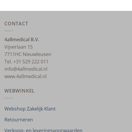
CONTACT
4allmedical B.V.
Vijverlaan 15
7711HC Nieuwleusen
Tel. +31 529 222 011
info@4allmedical.nl
www.4allmedical.nl
WEBWINKEL
Webshop Zakelijk Klant
Retourneren
Verkoop- en leveringsvoorwaarden