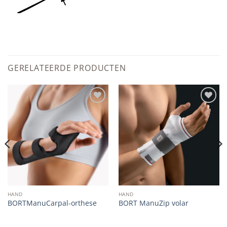
GERELATEERDE PRODUCTEN
Add to
Add to
wishlist
wishlist
HAND
HAND
BORTManuCarpal-orthese
BORT ManuZip volar