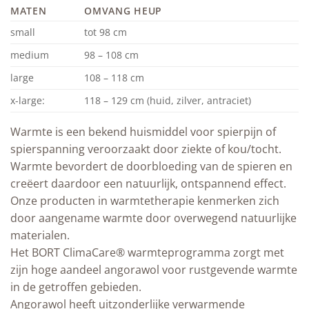
MATEN
OMVANG HEUP
small
tot 98 cm
medium
98 – 108 cm
large
108 – 118 cm
x-large:
118 – 129 cm (huid, zilver, antraciet)
Warmte is een bekend huismiddel voor spierpijn of
spierspanning veroorzaakt door ziekte of kou/tocht.
Warmte bevordert de doorbloeding van de spieren en
creëert daardoor een natuurlijk, ontspannend effect.
Onze producten in warmtetherapie kenmerken zich
door aangename warmte door overwegend natuurlijke
materialen.
Het BORT ClimaCare® warmteprogramma zorgt met
zijn hoge aandeel angorawol voor rustgevende warmte
in de getroffen gebieden.
Angorawol heeft uitzonderlijke verwarmende