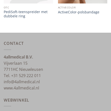
OTC
ACTIVECOLOR
PediSoft-teenspreider met
ActiveColor-polsbandage
dubbele ring
CONTACT
4allmedical B.V.
Vijverlaan 15
7711HC Nieuwleusen
Tel. +31 529 222 011
info@4allmedical.nl
www.4allmedical.nl
WEBWINKEL