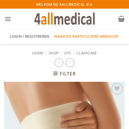
Ga
WELKOM BIJ 4ALLMEDICAL B.V.
naar
inhoud
NAAR DE PARTICULIERE WEBSHOP
LOGIN / REGISTREREN
HOME
/
SHOP
/
OTC
/
CLIMACARE
FILTER
Add to
wishlist