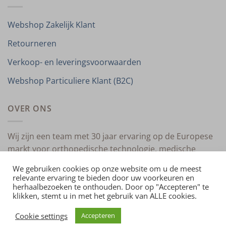
Webshop Zakelijk Klant
Retourneren
Verkoop- en leveringsvoorwaarden
Webshop Particuliere Klant (B2C)
OVER ONS
Wij zijn een team met 30 jaar ervaring op de Europese
markt voor orthopedische technologie, medische
compressietherapie en medische technologie.
We gebruiken cookies op onze website om u de meest
relevante ervaring te bieden door uw voorkeuren en
herhaalbezoeken te onthouden. Door op "Accepteren" te
klikken, stemt u in met het gebruik van ALLE cookies.
HOME
OVER ONS
CONTACT
PRIVACYVERKLARING
VERKOOP- EN LEVERINGSVOORWAARDEN
IMPRESSUM
Cookie settings
Accepteren
Copyright 2026 ©
4allmedical