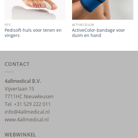
OTC
ACTIVECOLOR
Pedisoft-huls voor tenen en
ActiveColor-bandage voor
vingers
duim en hand
CONTACT
4allmedical B.V.
Vijverlaan 15
7711HC Nieuwleusen
Tel. +31 529 222 011
info@4allmedical.nl
www.4allmedical.nl
WEBWINKEL