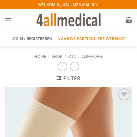
Ga
WELKOM BIJ 4ALLMEDICAL B.V.
naar
inhoud
NAAR DE PARTICULIERE WEBSHOP
LOGIN / REGISTREREN
HOME
/
SHOP
/
OTC
/
CLIMACARE
FILTER
Add to
wishlist