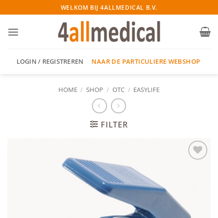
Ga
WELKOM BIJ 4ALLMEDICAL B.V.
naar
inhoud
NAAR DE PARTICULIERE WEBSHOP
LOGIN / REGISTREREN
HOME
/
SHOP
/
OTC
/
EASYLIFE
FILTER
Add to
wishlist