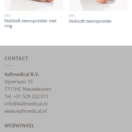
OTC
OTC
PediSoft-teenspreider met
Pedisoft-teenspreider
ring
CONTACT
4allmedical B.V.
Vijverlaan 15
7711HC Nieuwleusen
Tel. +31 529 222 011
info@4allmedical.nl
www.4allmedical.nl
WEBWINKEL