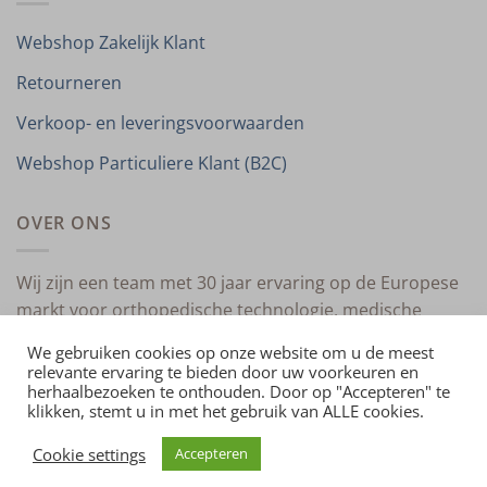
Webshop Zakelijk Klant
Retourneren
Verkoop- en leveringsvoorwaarden
Webshop Particuliere Klant (B2C)
OVER ONS
Wij zijn een team met 30 jaar ervaring op de Europese
markt voor orthopedische technologie, medische
compressietherapie en medische technologie.
We gebruiken cookies op onze website om u de meest
relevante ervaring te bieden door uw voorkeuren en
herhaalbezoeken te onthouden. Door op "Accepteren" te
klikken, stemt u in met het gebruik van ALLE cookies.
HOME
OVER ONS
CONTACT
PRIVACYVERKLARING
VERKOOP- EN LEVERINGSVOORWAARDEN
IMPRESSUM
Cookie settings
Accepteren
Copyright 2026 ©
4allmedical