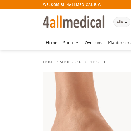
Ga
WELKOM BIJ 4ALLMEDICAL B.V.
naar
inhoud
Home
Shop
Over ons
Klantenserv
HOME
/
SHOP
/
OTC
/
PEDISOFT