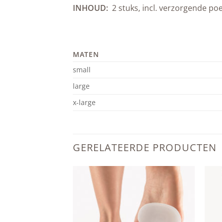
INHOUD:
2 stuks, incl. verzorgende po
MATEN
small
large
x-large
GERELATEERDE PRODUCTEN
Add to
Add to
wishlist
wishlist