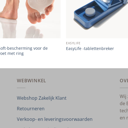
EASYLIFE
Soft-bescherming voor de
EasyLife -tablettenbreker
oet met ring
WEBWINKEL
OV
Wij
Webshop Zakelijk Klant
de 
Retourneren
tec
en 
Verkoop- en leveringsvoorwaarden