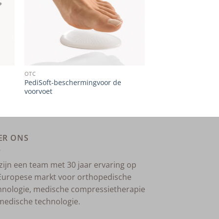
OTC
PediSoft-beschermingvoor de
voorvoet
ER ONS
 zijn een team met 30 jaar ervaring op
Europese markt voor orthopedische
hnologie, medische compressietherapie
medische technologie.