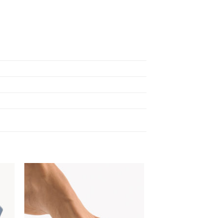
 to
Add to
ist
wishlist