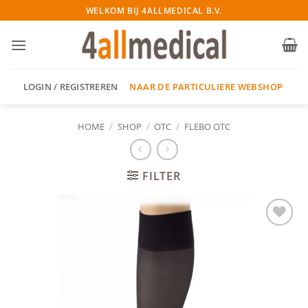
Ga
WELKOM BIJ 4ALLMEDICAL B.V.
naar
inhoud
NAAR DE PARTICULIERE WEBSHOP
LOGIN / REGISTREREN
HOME
/
SHOP
/
OTC
/
FLEBO OTC
FILTER
Add to
wishlist