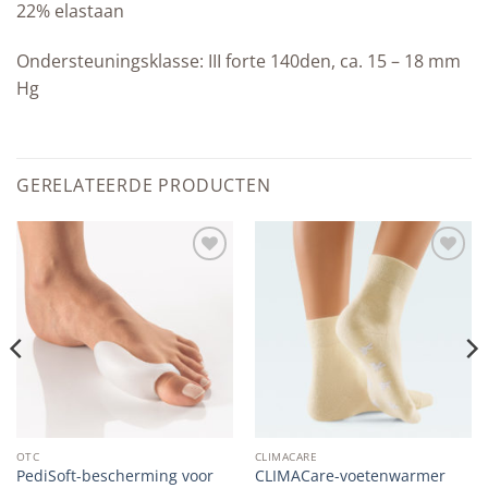
22% elastaan
Ondersteuningsklasse: III forte 140den, ca. 15 – 18 mm
Hg
GERELATEERDE PRODUCTEN
Add to
Add to
wishlist
wishlist
OTC
CLIMACARE
PediSoft-bescherming voor
CLIMACare-voetenwarmer