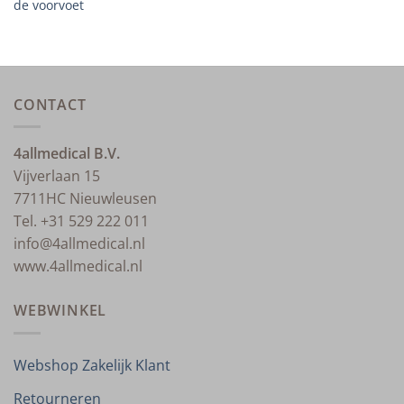
de voorvoet
CONTACT
4allmedical B.V.
Vijverlaan 15
7711HC Nieuwleusen
Tel. +31 529 222 011
info@4allmedical.nl
www.4allmedical.nl
WEBWINKEL
Webshop Zakelijk Klant
Retourneren