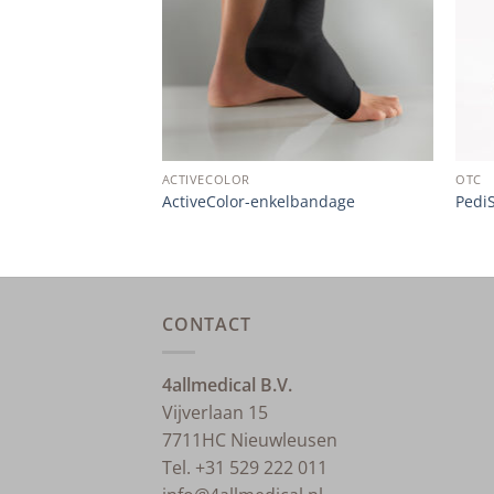
ACTIVECOLOR
OTC
ming voor de
ActiveColor-enkelbandage
PediS
CONTACT
4allmedical B.V.
Vijverlaan 15
7711HC Nieuwleusen
Tel. +31 529 222 011