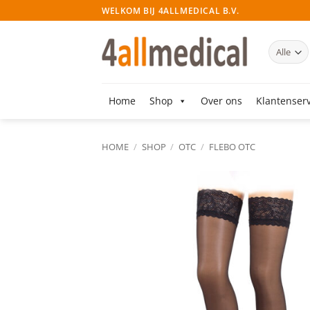
Ga
WELKOM BIJ 4ALLMEDICAL B.V.
naar
inhoud
Home
Shop
Over ons
Klantenserv
HOME
/
SHOP
/
OTC
/
FLEBO OTC