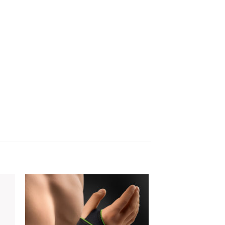
 to
Add to
ist
wishlist