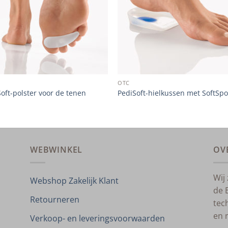
OTC
oft-polster voor de tenen
PediSoft-hielkussen met SoftSpo
WEBWINKEL
OV
Wij
Webshop Zakelijk Klant
de 
Retourneren
tec
en 
Verkoop- en leveringsvoorwaarden