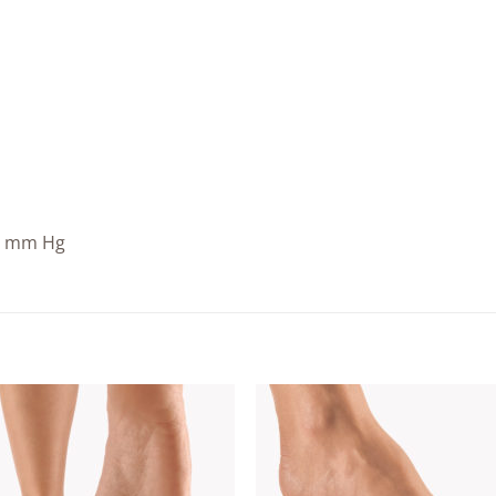
18 mm Hg
Add to
Add
wishlist
wishl