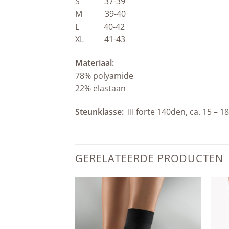
S 37-39
M 39-40
L 40-42
XL 41-43
Materiaal:
78% polyamide
22% elastaan
Steunklasse:
III forte 140den, ca. 15 – 
GERELATEERDE PRODUCTEN
Add to
Add to
wishlist
wishlist