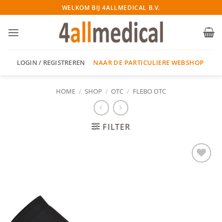
Ga
WELKOM BIJ 4ALLMEDICAL B.V.
naar
inhoud
NAAR DE PARTICULIERE WEBSHOP
LOGIN / REGISTREREN
HOME
/
SHOP
/
OTC
/
FLEBO OTC
FILTER
Add to
wishlist