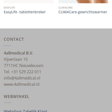
EASYLIFE
CLIMACARE
EasyLife -tablettenbreker
CLIMACare-gewrichtswarmer
CONTACT
4allmedical B.V.
Vijverlaan 15
7711HC Nieuwleusen
Tel. +31 529 222 011
info@4allmedical.nl
www.4allmedical.nl
WEBWINKEL
Webshop Zakelijk Klant