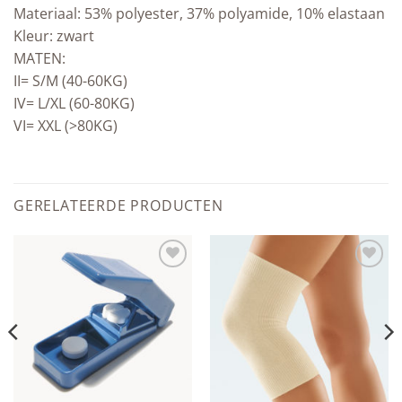
Materiaal: 53% polyester, 37% polyamide, 10% elastaan
Kleur: zwart
MATEN:
II= S/M (40-60KG)
IV= L/XL (60-80KG)
VI= XXL (>80KG)
GERELATEERDE PRODUCTEN
Add to
Add to
wishlist
wishlist