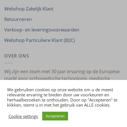
Webshop Zakelijk Klant
Retourneren
Verkoop- en leveringsvoorwaarden
Webshop Particuliere Klant (B2C)
OVER ONS
Wij zijn een team met 30 jaar ervaring op de Europese
markt voor orthopedische technologie, medische
compressietherapie en medische technologie.
We gebruiken cookies op onze website om u de meest
relevante ervaring te bieden door uw voorkeuren en
herhaalbezoeken te onthouden. Door op "Accepteren" te
klikken, stemt u in met het gebruik van ALLE cookies.
HOME
OVER ONS
CONTACT
PRIVACYVERKLARING
VERKOOP- EN LEVERINGSVOORWAARDEN
IMPRESSUM
Cookie settings
Accepteren
Copyright 2026 ©
4allmedical