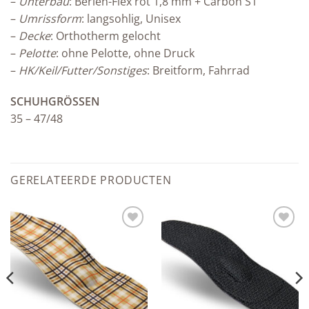
–
Unterbau
: Berlen-Flex rot 1,8 mm + Carbon S1
–
Umrissform
: langsohlig, Unisex
–
Decke
: Orthotherm gelocht
–
Pelotte
: ohne Pelotte, ohne Druck
–
HK/Keil/Futter/Sonstiges
: Breitform, Fahrrad
SCHUHGRÖSSEN
35 – 47/48
GERELATEERDE PRODUCTEN
Add to
Add to
wishlist
wishlist