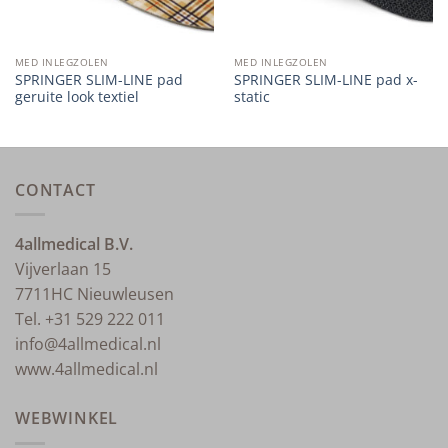
MED INLEGZOLEN
MED INLEGZOLEN
SPRINGER SLIM-LINE pad
SPRINGER SLIM-LINE pad x-
geruite look textiel
static
CONTACT
4allmedical B.V.
Vijverlaan 15
7711HC Nieuwleusen
Tel. +31 529 222 011
info@4allmedical.nl
www.4allmedical.nl
WEBWINKEL