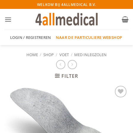
Ga
WELKOM BIJ 4ALLMEDICAL B.V.
naar
inhoud
NAAR DE PARTICULIERE WEBSHOP
LOGIN / REGISTREREN
HOME
/
SHOP
/
VOET
/
MED INLEGZOLEN
FILTER
Add to
wishlist