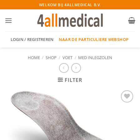
Ga
WELKOM BIJ 4ALLMEDICAL B.V.
naar
inhoud
NAAR DE PARTICULIERE WEBSHOP
LOGIN / REGISTREREN
HOME
/
SHOP
/
VOET
/
MED INLEGZOLEN
FILTER
Add to
wishlist