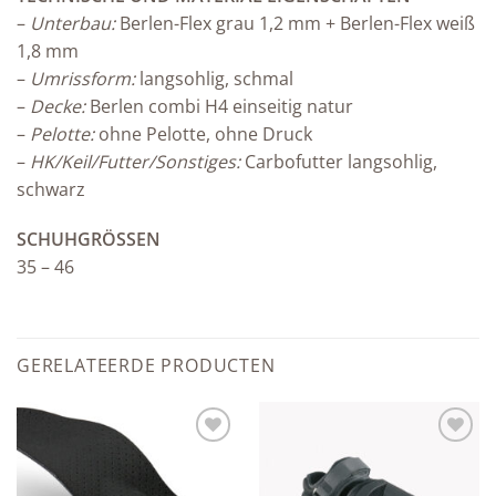
–
Unterbau:
Berlen-Flex grau 1,2 mm + Berlen-Flex weiß
1,8 mm
–
Umrissform:
langsohlig, schmal
–
Decke:
Berlen combi H4 einseitig natur
–
Pelotte:
ohne Pelotte, ohne Druck
–
HK/Keil/Futter/Sonstiges:
Carbofutter langsohlig,
schwarz
SCHUHGRÖSSEN
35 – 46
GERELATEERDE PRODUCTEN
Add to
Add to
wishlist
wishlist