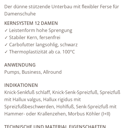
Der dünne stützende Unterbau mit flexibler Ferse für
Damenschuhe
KERNSYSTEM 12 DAMEN
✓ Leistenform hohe Sprengung
✓ Stabiler Kern, fersenfrei
✓ Carbofutter langsohlig, schwarz
✓ Thermoplastizität ab ca. 100°C
ANWENDUNG
Pumps, Business, Allround
INDIKATIONEN
Knick-Senkfuß schlaff, Knick-Senk-Spreizfuß, Spreizfuß
mit Hallux valgus, Hallux rigidus mit
Spreizfußbeschwerden, Hohlfuß, Senk-Spreizfuß mit
Hammer- oder Krallenzehen, Morbus Köhler (I+II)
TECHNISCHE UND MATERIAL EIGENSCHAFTEN