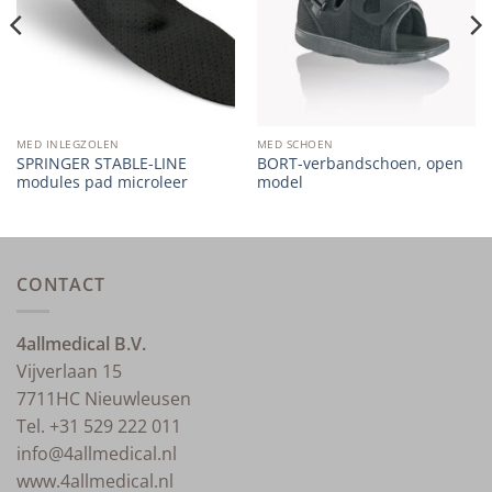
MED INLEGZOLEN
MED SCHOEN
SPRINGER STABLE-LINE
BORT-verbandschoen, open
modules pad microleer
model
CONTACT
4allmedical B.V.
Vijverlaan 15
7711HC Nieuwleusen
Tel. +31 529 222 011
info@4allmedical.nl
www.4allmedical.nl