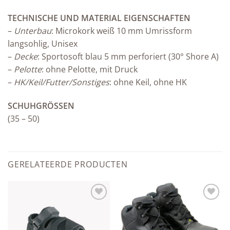
TECHNISCHE UND MATERIAL EIGENSCHAFTEN
–
Unterbau
: Microkork weiß 10 mm Umrissform
langsohlig, Unisex
–
Decke
: Sportosoft blau 5 mm perforiert (30° Shore A)
–
Pelotte
: ohne Pelotte, mit Druck
–
HK/Keil/Futter/Sonstiges
: ohne Keil, ohne HK
SCHUHGRÖSSEN
(35 – 50)
GERELATEERDE PRODUCTEN
Add to
Add to
wishlist
wishlist