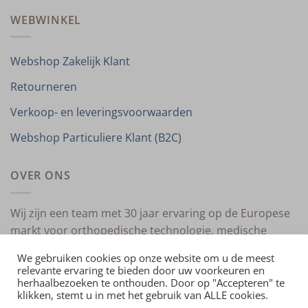
WEBWINKEL
Webshop Zakelijk Klant
Retourneren
Verkoop- en leveringsvoorwaarden
Webshop Particuliere Klant (B2C)
OVER ONS
Wij zijn een team met 30 jaar ervaring op de Europese
markt voor orthopedische technologie, medische
compressietherapie en medische technologie.
We gebruiken cookies op onze website om u de meest
relevante ervaring te bieden door uw voorkeuren en
herhaalbezoeken te onthouden. Door op "Accepteren" te
klikken, stemt u in met het gebruik van ALLE cookies.
HOME
OVER ONS
CONTACT
PRIVACYVERKLARING