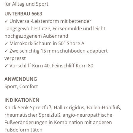
für Alltag und Sport
UNTERBAU 6663
✓ Universal-Leistenform mit bettender
Längsgewölbestütze, Fersenmulde und leicht
hochgezogenem Außenrand
✓ Microkork-Schaum in 50° Shore A
✓ Zweischichtig 15 mm schuhboden-adaptiert
verpresst
✓ Vorschliff Korn 40, Feinschliff Korn 80
ANWENDUNG
Sport, Comfort
INDIKATIONEN
Knick-Senk-Spreizfuß, Hallux rigidus, Ballen-Hohlfuß,
rheumatischer Spreizfuß, angio-neuropathische
Fußveränderungen in Kombination mit anderen
Fußdeformitäten