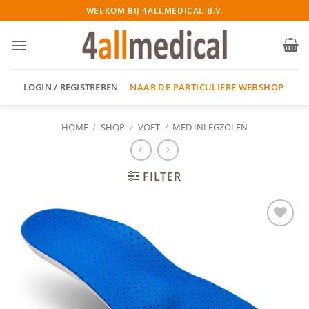
Ga
WELKOM BIJ 4ALLMEDICAL B.V.
naar
inhoud
NAAR DE PARTICULIERE WEBSHOP
LOGIN / REGISTREREN
HOME
/
SHOP
/
VOET
/
MED INLEGZOLEN
FILTER
Add to
wishlist