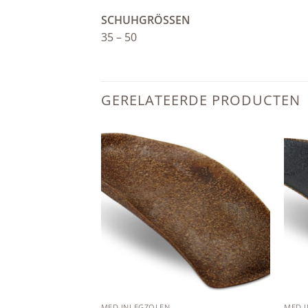
SCHUHGRÖSSEN
35 – 50
GERELATEERDE PRODUCTEN
Add to
Add to
wishlist
wishlist
MED INLEGZOLEN
MED 