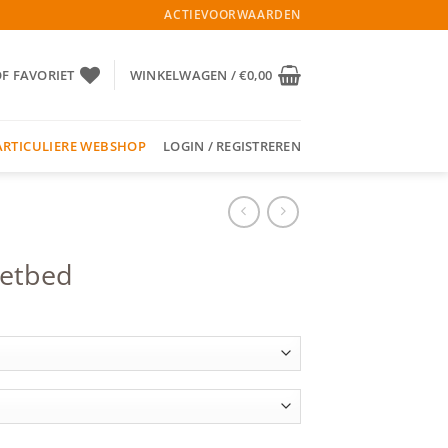
ACTIEVOORWAARDEN
OF FAVORIET
WINKELWAGEN /
€
0,00
ARTICULIERE WEBSHOP
LOGIN / REGISTREREN
oetbed