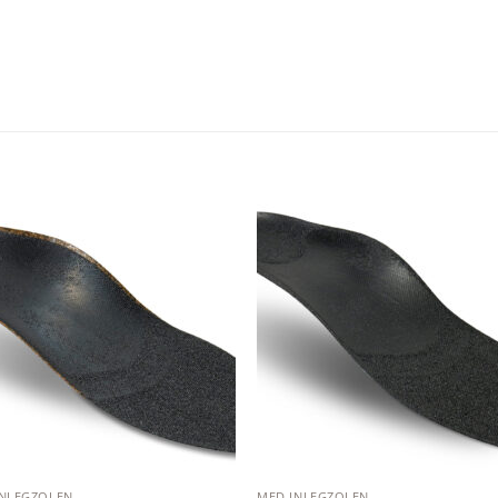
Add to
Add
wishlist
wishl
INLEGZOLEN
MED INLEGZOLEN