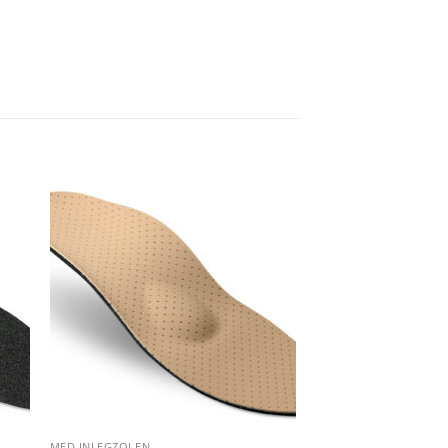
 to
Add to
ist
wishlist
MED INLEGZOLEN