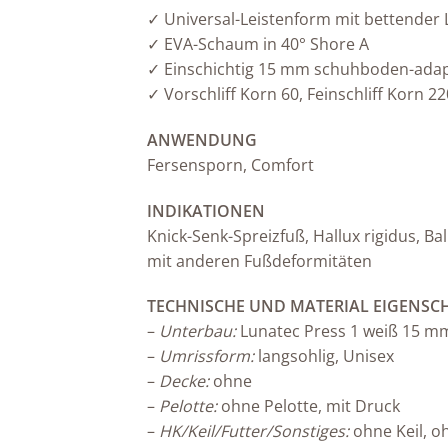
✓ Universal-Leistenform mit bettende
✓ EVA-Schaum in 40° Shore A
✓ Einschichtig 15 mm schuhboden-adapt
✓ Vorschliff Korn 60, Feinschliff Korn 22
ANWENDUNG
Fersensporn, Comfort
INDIKATIONEN
Knick-Senk-Spreizfuß, Hallux rigidus, 
mit anderen Fußdeformitäten
TECHNISCHE UND MATERIAL EIGENSC
–
Unterbau:
Lunatec Press 1 weiß 15 m
–
Umrissform:
langsohlig, Unisex
–
Decke:
ohne
–
Pelotte:
ohne Pelotte, mit Druck
–
HK/Keil/Futter/Sonstiges:
ohne Keil, o