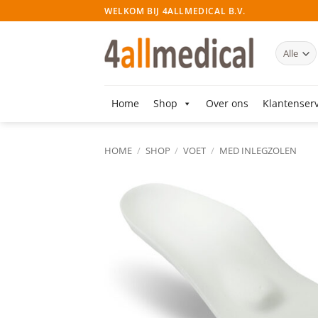
Ga
WELKOM BIJ 4ALLMEDICAL B.V.
naar
inhoud
Home
Shop
Over ons
Klantenserv
HOME
/
SHOP
/
VOET
/
MED INLEGZOLEN