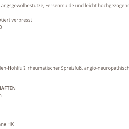
r Längsgewölbestütze, Fersenmulde und leicht hochgezoge
iert verpresst
0
Ballen-Hohlfuß, rheumatischer Spreizfuß, angio-neuropathi
HAFTEN
m
hne HK