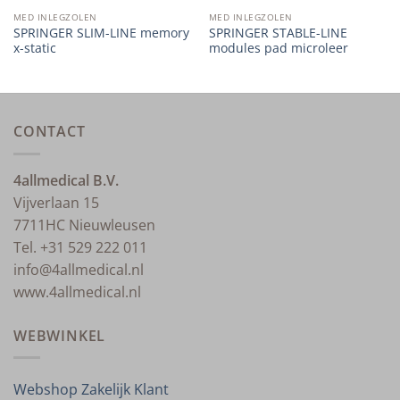
MED INLEGZOLEN
MED INLEGZOLEN
SPRINGER SLIM-LINE memory
SPRINGER STABLE-LINE
x-static
modules pad microleer
CONTACT
4allmedical B.V.
Vijverlaan 15
7711HC Nieuwleusen
Tel. +31 529 222 011
info@4allmedical.nl
www.4allmedical.nl
WEBWINKEL
Webshop Zakelijk Klant