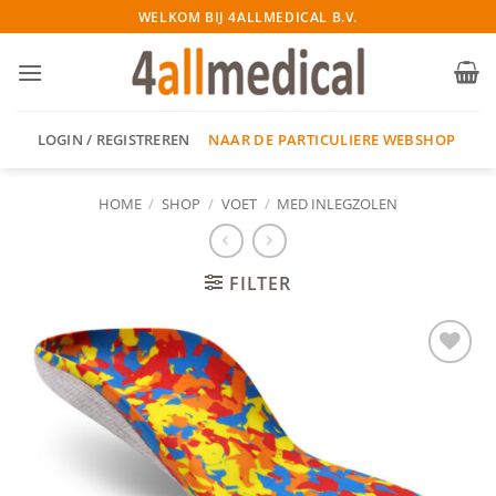
Ga
WELKOM BIJ 4ALLMEDICAL B.V.
naar
inhoud
NAAR DE PARTICULIERE WEBSHOP
LOGIN / REGISTREREN
HOME
/
SHOP
/
VOET
/
MED INLEGZOLEN
FILTER
Add to
wishlist