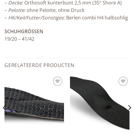
–
Decke
: Orthosoft kunterbunt 2,5 mm (35° Shore A)
–
Pelotte
: ohne Pelotte, ohne Druck
–
HK/Keil/Futter/Sonstiges
: Berlen combi H4 halbsohlig
SCHUHGRÖSSEN
19/20 – 41/42
GERELATEERDE PRODUCTEN
Add to
Add to
wishlist
wishlist