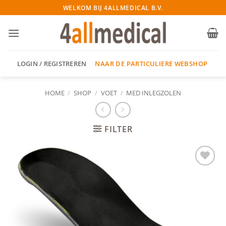
Ga
WELKOM BIJ 4ALLMEDICAL B.V.
naar
inhoud
NAAR DE PARTICULIERE WEBSHOP
LOGIN / REGISTREREN
HOME
/
SHOP
/
VOET
/
MED INLEGZOLEN
FILTER
Add to
wishlist