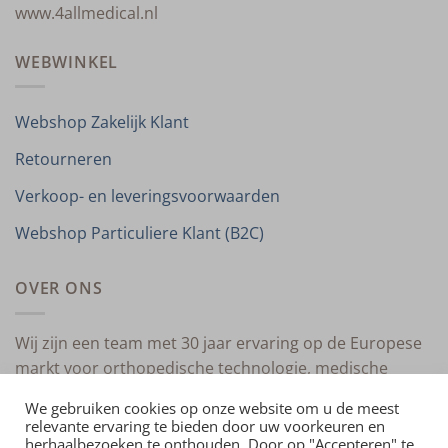
www.4allmedical.nl
WEBWINKEL
Webshop Zakelijk Klant
Retourneren
Verkoop- en leveringsvoorwaarden
Webshop Particuliere Klant (B2C)
OVER ONS
Wij zijn een team met 30 jaar ervaring op de Europese
markt voor orthopedische technologie, medische
compressietherapie en medische technologie.
We gebruiken cookies op onze website om u de meest
relevante ervaring te bieden door uw voorkeuren en
herhaalbezoeken te onthouden. Door op "Accepteren" te