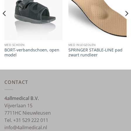
wishlist
wishlist
MED SCHOEN
MED INLEGZOLEN
BORT-verbandschoen, open
SPRINGER STABLE-LINE pad
model
zwart rundleer
CONTACT
4allmedical B.V.
Vijverlaan 15
7711HC Nieuwleusen
Tel. +31 529 222 011
info@4allmedical.nl