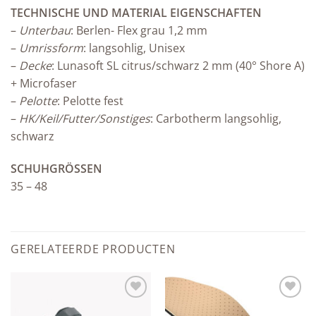
TECHNISCHE UND MATERIAL EIGENSCHAFTEN
–
Unterbau
: Berlen- Flex grau 1,2 mm
–
Umrissform
: langsohlig, Unisex
–
Decke
: Lunasoft SL citrus/schwarz 2 mm (40° Shore A)
+ Microfaser
–
Pelotte
: Pelotte fest
–
HK/Keil/Futter/Sonstiges
: Carbotherm langsohlig,
schwarz
SCHUHGRÖSSEN
35 – 48
GERELATEERDE PRODUCTEN
Add to
Add to