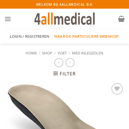
Ga
WELKOM BIJ 4ALLMEDICAL B.V.
naar
inhoud
NAAR DE PARTICULIERE WEBSHOP
LOGIN / REGISTREREN
HOME
/
SHOP
/
VOET
/
MED INLEGZOLEN
FILTER
Add to
wishlist