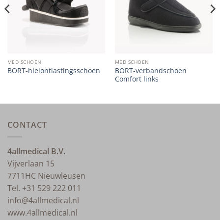
MED SCHOEN
MED SCHOEN
BORT-verbandschoen
BORT-hielontlastingsschoen
Comfort links
CONTACT
4allmedical B.V.
Vijverlaan 15
7711HC Nieuwleusen
Tel. +31 529 222 011
info@4allmedical.nl
www.4allmedical.nl