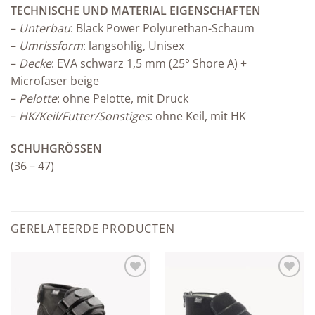
TECHNISCHE UND MATERIAL EIGENSCHAFTEN
–
Unterbau
: Black Power Polyurethan-Schaum
–
Umrissform
: langsohlig, Unisex
–
Decke
: EVA schwarz 1,5 mm (25° Shore A) +
Microfaser beige
–
Pelotte
: ohne Pelotte, mit Druck
–
HK/Keil/Futter/Sonstiges
: ohne Keil, mit HK
SCHUHGRÖSSEN
(36 – 47)
GERELATEERDE PRODUCTEN
Add to
Add to
wishlist
wishlist